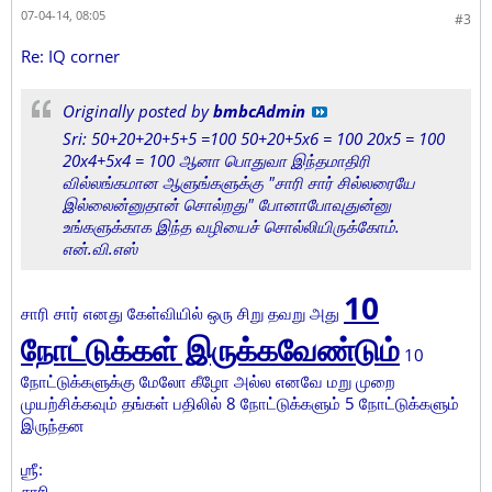
07-04-14, 08:05
#3
Re: IQ corner
Originally posted by
bmbcAdmin
Sri: 50+20+20+5+5 =100 50+20+5x6 = 100 20x5 = 100
20x4+5x4 = 100 ஆனா பொதுவா இந்தமாதிரி
வில்லங்கமான ஆளுங்களுக்கு "சாரி சார் சில்லரையே
இல்லைன்னுதான் சொல்றது" போனாபோவுதுன்னு
உங்களுக்காக இந்த வழியைச் சொல்லியிருக்கோம்.
என்.வி.எஸ்
10
சாரி சார் எனது கேள்வியில் ஒரு சிறு தவறு அது
நோட்டுக்கள் இருக்கவேண்டும்
10
நோட்டுக்களுக்கு மேலோ கீழோ அல்ல எனவே மறு முறை
முயற்சிக்கவும் தங்கள் பதிலில் 8 நோட்டுக்களும் 5 நோட்டுக்களும்
இருந்தன
ஶ்ரீ:
சாரி,