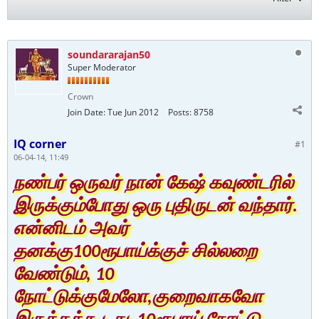
soundararajan50
Super Moderator
Crown
Join Date:
Tue Jun 2012
Posts:
8758
IQ corner
#1
06-04-14, 11:49
நண்பர் ஒருவர் நான் கேஷ் கவுண்டரில்
இருக்கும்போது ஒரு புதிருடன் வந்தார்.
என்னிடம் அவர்
தனக்கு100ரூபாய்க்குச் சில்லறை
வேண்டும், 10
நோட்டுக்குமேலோ,குறைவாகவோ