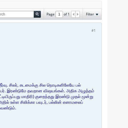
Page
of
1
Filter
#1
ர்வு. சிலர், கடமைக்கு சில நொடிகளிலேயே பல்
்ப்பர். இரண்டுமே தவறான விஷயங்கள். அதிக அழுத்தம்
ியிருப்பது மாதிரி) குறைந்தது இரண்டு முதல் மூன்று
தில் உள்ள சிலிக்கா பவுடர், பல்லின் எனாமலைப்
வேண்டும்.