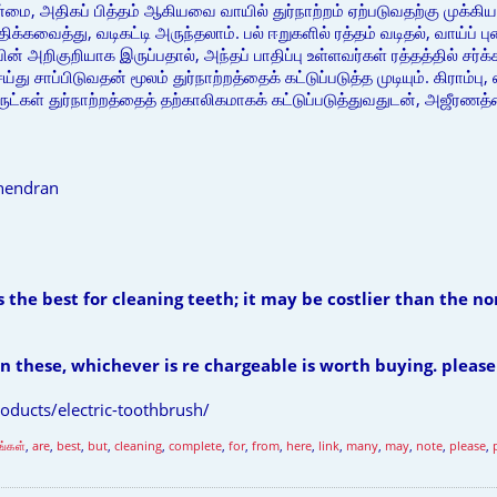
ை, அதிகப் பித்தம் ஆகியவை வாயில் துர்நாற்றம் ஏற்படுவதற்கு முக்கி
க்கவைத்து, வடிகட்டி அருந்தலாம். பல் ஈறுகளில் ரத்தம் வடிதல், வாய்ப் 
் அறிகுறியாக இருப்பதால், அந்தப் பாதிப்பு உள்ளவர்கள் ரத்தத்தில் சர
ு சாப்பிடுவதன் மூலம் துர்நாற்றத்தைக் கட்டுப்படுத்த முடியும். கிராம
்கள் துர்நாற்றத்தைத் தற்காலிகமாகக் கட்டுப்படுத்துவதுடன், அஜீரணத்
hendran
 the best for cleaning teeth; it may be costlier than the n
 these, whichever is re chargeable is worth buying. please 
ducts/electric-toothbrush/
்கள்
,
are
,
best
,
but
,
cleaning
,
complete
,
for
,
from
,
here
,
link
,
many
,
may
,
note
,
please
,