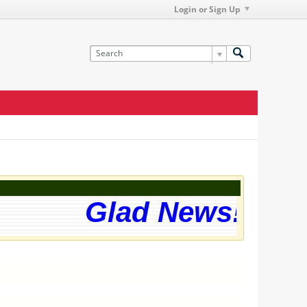
Login or Sign Up
Glad News! The w