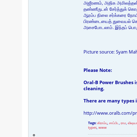
அஜீரணம், அதிக அமிலத்தன்ம
தண்ணீருடன் சேர்த்துக் கொதி
ஆரம்ப நிலை சர்க்கரை நோயின
பிரண்டையைத் துவையல் செய்த
அசைபோடலாம். இந்தப் பொருட
Picture source: Syam Ma
Please Note:
Oral-B Power Brushes is
cleaning.
There are many types in
http://www.oralb.com/pro
Tags:
கிராம்பு
,
சாப்பிட
,
ராம
,
விஷயங
types
,
www