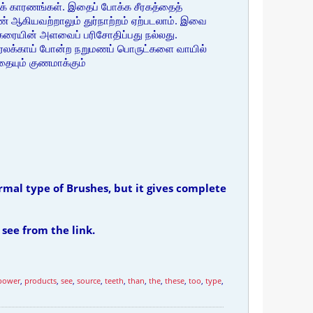
யக் காரணங்கள். இதைப் போக்க சீரகத்தைத்
புண் ஆகியவற்றாலும் துர்நாற்றம் ஏற்படலாம். இவை
்க்கரையின் அளவைப் பரிசோதிப்பது நல்லது.
்பு, ஏலக்காய் போன்ற நறுமணப் பொருட்களை வாயில்
தையும் குணமாக்கும்
ormal type of Brushes, but it gives complete
see from the link.
power
,
products
,
see
,
source
,
teeth
,
than
,
the
,
these
,
too
,
type
,