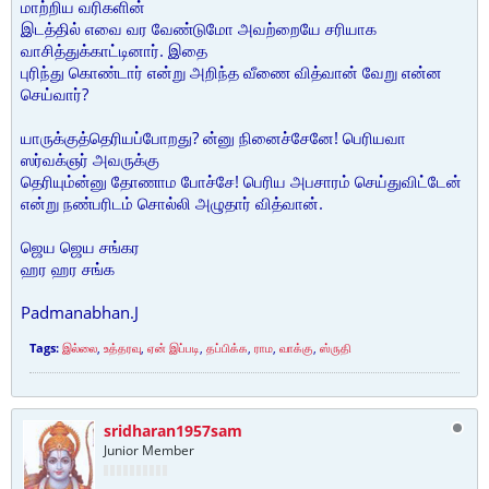
மாற்றிய வரிகளின்
இடத்தில் எவை வர வேண்டுமோ அவற்றையே சரியாக
வாசித்துக்காட்டினார். இதை
புரிந்து கொண்டார் என்று அறிந்த வீணை வித்வான் வேறு என்ன
செய்வார்?
யாருக்குத்தெரியப்போறது? ன்னு நினைச்சேனே! பெரியவா
ஸர்வக்ஞர் அவருக்கு
தெரியும்ன்னு தோணாம போச்சே! பெரிய அபசாரம் செய்துவிட்டேன்
என்று நண்பரிடம் சொல்லி அழுதார் வித்வான்.
ஜெய ஜெய சங்கர
ஹர ஹர சங்க
Padmanabhan.J
Tags:
இல்லை
,
உத்தரவு
,
ஏன் இப்படி
,
தப்பிக்க
,
ராம
,
வாக்கு
,
ஸ்ருதி
sridharan1957sam
Junior Member