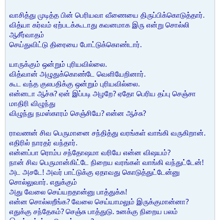
வாசித்து முடித்த பின் பெரியவா வீணையை திருப்பிக்கொடுத்தார்.
வித்யா கர்வம் ஏற்படக்கூடாது கவனமாக இரு என்று சொல்லி
ஆசீர்வாதம்
செய்துவிட்டு திரையை போட்டுக்கொண்டார்.
யாருக்கும் ஒன்றும் புரியவில்லை.
வித்வான் அழுதுக்கொண்டே வெளியேறினார்.
கூட வந்த குலபதிக்கு ஒன்றும் புரியவில்லை.
என்னடா ஆச்சு? ஏன் இப்படி அழறே? ஏதோ பெரிய தப்பு செஞ்சா
மாதிரி விழுந்து
விழுந்து நமஸ்காரம் செஞ்சியே? என்ன ஆச்சு?
ராவணன் சிவ பெருமானை சந்தித்து வரங்கள் வாங்கி வருகிறான்.
எதிரில் நாரதர் வந்தார்.
என்னப்பா ரொம்ப சந்தோஷமா வரியே என்ன விஷயம்?
நான் சிவ பெருமான்கிட்டே நிறைய வரங்கள் வாங்கி வந்துட்டேன்!
அட அசடே! அவர் பாட்டுக்கு ஏதாவது கொடுத்துட்டேன்னு
சொல்லுவார். எதுக்கும்
அது வேலை செய்யறதான்னு பாத்துக்க!
என்ன சொல்லறீங்க? வேலை செய்யாமலும் இருக்குமான்னா?
எதுக்கு சந்தேகம்? செஞ்சு பாத்துடு. உனக்கு நிறைய பலம்