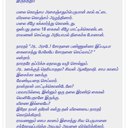
இருந்தது!)
மலை கொஞ்சம அசைஞ்சதும்பெருமான் கால் கட்டை
விரலால கொஞ்சம் அழுத்தினார்.
மலை கீழே உக்கார்ந்து கொண்டது.
ஒன்பது தலை 18 கைகள் கீழே மாட்டிக்கொண்டன.
ராவணன் செய்வது அறியாமல் திகைச்சு போனான்.
நாரதர் "அட அசடே! சோதனை பண்ணுன்னா இப்படியா
கைலாசத்து மேலேயே சோதனை செய்வாய்? "
என்றார்.
நாரதரே தப்பிக்க ஏதாவது வழி சொல்லும்.
அட உனக்குத் தெரியாததா? சிவன் ஆசுதோஷி. சாம கானம்
இசைச்சா உனக்கு
வேண்டியதை செய்வார்.
நான்தான் மாட்டிக்கொண்டேனே?
பரவாயில்லை, இன்னும் ஒரு தலை இரண்டு கைகள்
வெளியேதானே இருக்கு.
வீணை இல்லையே?
இதோ நான் தரேன் என்று தன் வீணையை நாரதர்
கொடுக்கிறார்.
ராவணனும் ஸாம கானம் இசைத்து சிவ பெருமானை
சந்தோஷப்படுத்த அவரும் அவனை விடுவிக்கிறார்.