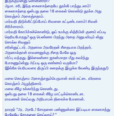
இருக்கும்ன்னு சொன்னாரா?
ஆமா. சரி, இந்த கைலாசத்தையே தூக்கி பாத்துடலாம்!
கைலாசத்தை ஒன்பது தலை 18 கைகள் கொண்டு தூக்க அது
கொஞ்சம் அசைஞ்சதாம்.
பார்வதி திடுக்கிட்டுப்போய் சிவனை கட்டிண்டாளாம்! சிவன்
சிரிச்சாராம்.
பார்வதி கோபிச்சுக்கொண்டு, ஓய் உமக்கு ஸ்த்ரீயின் குணம் எப்படி
தெரியபோறது? ஒரு பெண்ணா பிறந்து அதை அனுபவியும் ன்னு
சொல்ல சிவனும்
சரின்னுட்டார். அதனால அவரேதன் சீதையாக பிறந்தார்.
அதனால்தான் ராவணனுக்கு சீதை மேலே ஒரு
ஈர்ப்பு வந்தது. இல்லைன்னா ஜகன்மாதா மீது கவர்ந்து
போகணும்ன்னு அப்படி ஒரு எண்ணம் வருமோ?
(இங்கே பெரியவரை திருப்பி கதைக்கு இழுக்க வேண்டி இருந்தது!)
மலை கொஞ்சம அசைஞ்சதும்பெருமான் கால் கட்டை விரலால
கொஞ்சம் அழுத்தினார்.
மலை கீழே உக்கார்ந்து கொண்டது.
ஒன்பது தலை 18 கைகள் கீழே மாட்டிக்கொண்டன.
ராவணன் செய்வது அறியாமல் திகைச்சு போனான்.
நாரதர் "அட அசடே! சோதனை பண்ணுன்னா இப்படியா கைலாசத்து
மேலேயே சோதனை செய்வாய்? "