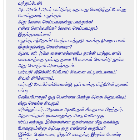
வந்துட்டேன்!
அட அசடே! அவர் பாட்டுக்கு ஏதாவது கொடுத்துட்டேன்னு
சொல்லுவார். எதுக்கும்
அது வேலை செய்யறதான்னு பாத்துக்க!
என்ன சொல்லறீங்க? வேலை செய்யாமலும்
இருக்குமான்னா?
எதுக்கு சந்தேகம்? செஞ்சு பாத்துடு. உனக்கு நிறைய பலம்
இருக்கும்ன்னு சொன்னாரா?
ஆமா. சரி, இந்த கைலாசத்தையே தூக்கி பாத்துடலாம்!
கைலாசத்தை ஒன்பது தலை 18 கைகள் கொண்டு தூக்க
அது கொஞ்சம் அசைஞ்சதாம்.
பார்வதி திடுக்கிட்டுப்போய் சிவனை கட்டிண்டாளாம்!
சிவன் சிரிச்சாராம்.
பார்வதி கோபிச்சுக்கொண்டு, ஓய் உமக்கு ஸ்த்ரீயின் குணம்
எப்படி
தெரியபோறது? ஒரு பெண்ணா பிறந்து அதை அனுபவியும்
ன்னு சொல்ல சிவனும்
சரின்னுட்டார். அதனால அவரேதன் சீதையாக பிறந்தார்.
அதனால்தான் ராவணனுக்கு சீதை மேலே ஒரு
ஈர்ப்பு வந்தது. இல்லைன்னா ஜகன்மாதா மீது கவர்ந்து
போகணும்ன்னு அப்படி ஒரு எண்ணம் வருமோ?
(இங்கே பெரியவரை திருப்பி கதைக்கு இழுக்க வேண்டி