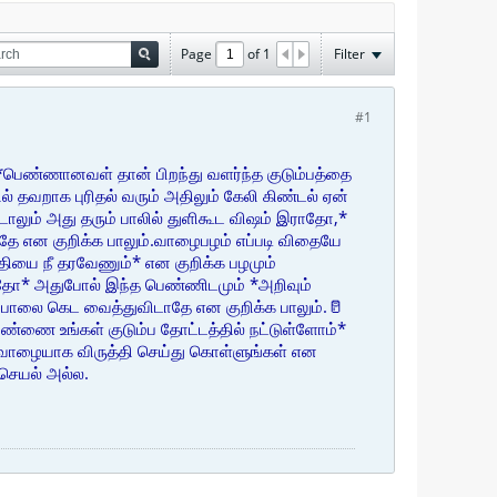
Page
of
1
Filter
#1
..!!*பெண்ணானவள் தான் பிறந்து வளர்ந்த குடும்பத்தை
ல் தவறாக புரிதல் வரும் அதிலும் கேலி கிண்டல் ஏன்
டாலும் அது தரும் பாலில் துளிகூட விஷம் இராதோ,*
ே என குறிக்க பாலும்.வாழைபழம் எப்படி விதையே
தியை நீ தரவேணும்* என குறிக்க பழமும்
ள்ளதோ* அதுபோல் இந்த பெண்ணிடமும் *அறிவும்
பாலை கெட வைத்துவிடாதே என குறிக்க பாலும்.🥛
ெண்ணை உங்கள் குடும்ப தோட்டத்தில் நட்டுள்ளோம்*
வாழையாக விருத்தி செய்து கொள்ளுங்கள் என
 செயல் அல்ல.