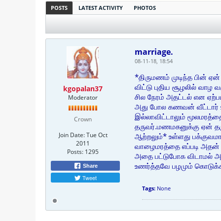
POSTS
LATEST ACTIVITY
PHOTOS
marriage.
08-11-18, 18:54
*திருமணம் முடிந்த பின் ஏன்
விட்டு புதிய சூழலில் வாழ வ
kgopalan37
சில நேரம் அதட்டல் என ஏற்
Moderator
அது போல கணவன் வீட்டார் 
இல்லாவிட்டாலும் மூலமரத்த
Crown
தருவர்.மணமகனுக்கு ஏன் தர
Join Date:
Tue Oct
ஆற்றலும்* உள்ளது பக்குவ
2011
வாழைமரத்தை எப்படி அதன் த
Posts:
1295
அதை பட்டுபோக விடாமல் அத
உணர்த்தவே பழமும் கொடுக்க
Share
Tweet
Tags:
None