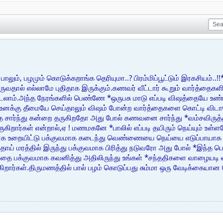
 பாலும், பழமும் கொடுக்கறாங்க தெரியுமா..? பிரம்மிப்பூட்டும் இரகசியம்
ருவதால் எல்லாமே புதிதாக இருக்கும்.கணவர் வீட்டார் கூறும் வார்த்தைகளி
படலாம்.அந்த நேரங்களில் பெண்ணே *ஒருபசு மாடு எப்படி விஷத்தையே உண்
உனக்கு தீமையே செய்தாலும் விஷம் போன்ற வார்த்தைகளை கொட்டி விடாத
ை சார்ந்து கன்றை தருகிறதோ அது போல் கணவனை சார்ந்து *வம்சவிருத்
ுகிறார்கள் என்றால்,ஏ ! மணமகனே *பாலில் எப்படி தயிரும் நெய்யும் உ
மாக உறையிட்டு பக்குவமாக கடைந்து வெண்ணையை நெய்யை எடுப்பாயாக 
ாய் மரத்தில் இருந்து பக்குவமாக பிரித்து நடுவரோ அது போல் *இந்த ப
ை பக்குவமாக கவனித்து அதிலிருந்து உங்கள் *சந்ததிகளை வாழையடி 
ிறார்கள்.திருமணத்தில் பால் பழம் கொடுப்பது சும்மா ஒரு வேடிக்கையான