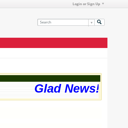
Login or Sign Up
Glad News! The w