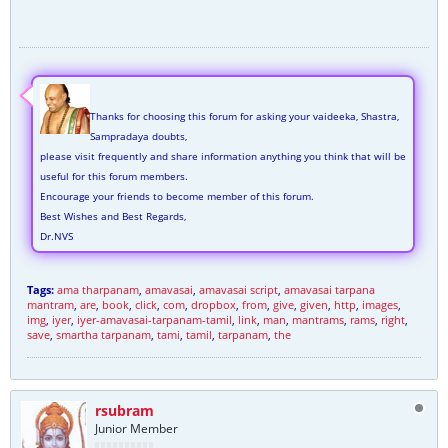
Thanks for choosing this forum for asking your vaideeka, Shastra,
Sampradaya doubts,
please visit frequently and share information anything you think that will be
useful for this forum members.
Encourage your friends to become member of this forum.
Best Wishes and Best Regards,
Dr.NVS
Tags:
ama tharpanam
,
amavasai
,
amavasai script
,
amavasai tarpana
mantram
,
are
,
book
,
click
,
com
,
dropbox
,
from
,
give
,
given
,
http
,
images
,
img
,
iyer
,
iyer-amavasai-tarpanam-tamil
,
link
,
man
,
mantrams
,
rams
,
right
,
save
,
smartha tarpanam
,
tami
,
tamil
,
tarpanam
,
the
rsubram
Junior Member