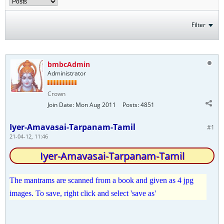
Filter
bmbcAdmin
Administrator
Crown
Join Date:
Mon Aug 2011
Posts:
4851
Iyer-Amavasai-Tarpanam-Tamil
#1
21-04-12, 11:46
Iyer-Amavasai-Tarpanam-Tamil
The mantrams are scanned from a book and given as 4 jpg
images. To save, right click and select 'save as'