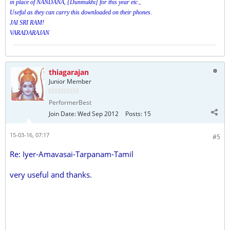
in place of NANDANA, {Dunmukhi] for this year etc.,
Useful as they can carry this downloaded on their phones.
JAI SRI RAM!
VARADARAJAN
thiagarajan
Junior Member
PerformerBest
Join Date:
Wed Sep 2012
Posts:
15
15-03-16, 07:17
#5
Re: Iyer-Amavasai-Tarpanam-Tamil
very useful and thanks.