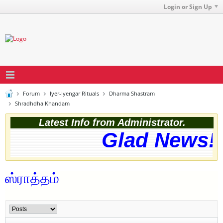
Login or Sign Up
Forum
Iyer-Iyengar Rituals
Dharma Shastram
Shradhdha Khandam
Latest Info from Administrator.
Glad News! T
ஸ்ராத்தம்