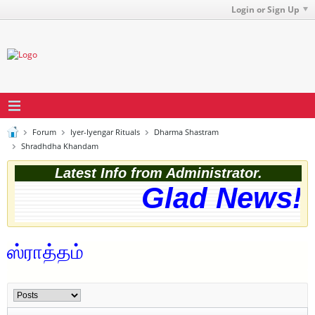
Login or Sign Up
Forum
Iyer-Iyengar Rituals
Dharma Shastram
Shradhdha Khandam
Latest Info from Administrator.
Glad News! T
ஸ்ராத்தம்