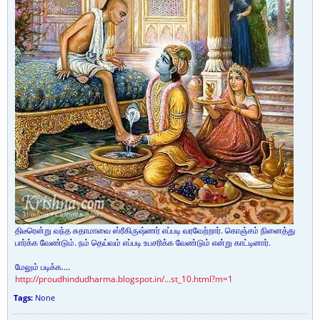
திடீரென்று வந்த சுதாமாவை ஸ்ரீகிருஷ்ணர் எப்படி வரவேற்றார். கொஞ்சம் நினைத்து
பார்க்க வேண்டும். நம் தெய்வம் எப்படி உபசரிக்க வேண்டும் என்று காட்டினார்.
மேலும் படிக்க....
http://proudhindudharma.blogspot.in/...st_10.html?m=1
Tags:
None