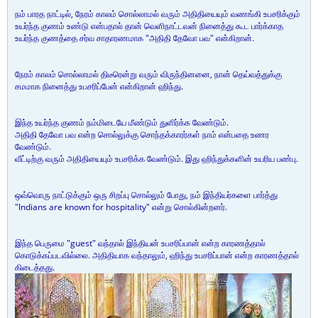
நம் பாரத நாட்டில், நேரம் காலம் சொல்லாமல் வரும் அதிதியையும் வணங்கி உபசரிக்கும்
உயர்ந்த குணம் உண்டு என்பதால் தான் வெளிநாட்டவன் நினைத்து கூட பார்க்காத
உயர்ந்த குணத்தை சர்வ சாதாரணமாக "அதிதி தேவோ பவ" என்கிறான்.
நேரம் காலம் சொல்லாமல் திடீரென்று வரும் விருந்தினனை, நான் தெய்வத்துக்கு
சமமாக நினைத்து உபசரிப்பேன் என்கிறான் ஹிந்து.
இந்த உயர்ந்த குணம் நம்மிடையே மீண்டும் துளிர்க்க வேண்டும்.
அதிதி தேவோ பவ என்ற சொல்லுக்கு சொந்தக்காரர்கள் நாம் என்பதை உணர
வேண்டும்.
வீட்டிற்கு வரும் அதிதியையும் உபசரிக்க வேண்டும். இது ஹிந்துக்களின் உயரிய பண்பு.
ஒவ்வொரு நாட்டுக்கும் ஒரு சிறப்பு சொல்லும் போது, நம் இந்தியர்களை பார்த்து
"Indians are known for hospitality" என்று சொல்கின்றனர்.
இந்த பெருமை "guest" வந்தால் இந்தியன் உபசரிப்பான் என்ற காரணத்தால்
கொடுக்கப்படவில்லை. அதிதியாக வந்தாலும், ஹிந்து உபசரிப்பான் என்ற காரணத்தால்
கிடைத்தது.