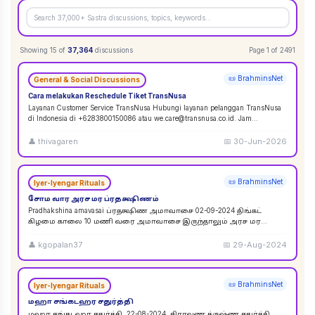
Showing
15
of
37,364
discussions
Page
1
of
2491
📜 BrahminsNet
General & Social Discussions
Cara melakukan Reschedule Tiket TransNusa
Layanan Customer Service TransNusa Hubungi layanan pelanggan TransNusa
di Indonesia di +6283800150086 atau we.care@transnusa.co.id. Jam
operasional: 09:00 - 17:
...
👤
thivagaren
📅
30-Jun-2026
📜 BrahminsNet
Iyer-Iyengar Rituals
சோம வார அரச மர ப்ரதக்ஷிணம்
Pradhakshina amavasai ப்ரதக்ஷிண அமாவாசை 02-09-2024 திங்கட்
கிழமை காலை 10 மணி வரை அமாவாசை இருந்தாலும் அரச மர
ப்ரதக்ஷிணம் செய்யலாம். 02-09-2024 அமாவாசை முழுவத
...
👤
kgopalan37
📅
29-Aug-2024
📜 BrahminsNet
Iyer-Iyengar Rituals
மஹா சங்கடஹர சதுர்த்தி
மஹா சங்கடஹர சதுர்த்தி. 22-08-2024. சிராவண க்ருஷ்ண சதுர்த்தி.