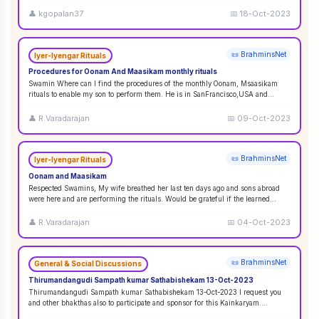
👤
kgopalan37
📅
18-Oct-2023
📜 BrahminsNet
Iyer-Iyengar Rituals
Procedures for Oonam And Maasikam monthly rituals
Swamin Where can I find the procedures of the monthly Oonam, Msaasikam
rituals to enable my son to perform them. He is in SanFrancisco,USA and
second son in Sin
...
👤
R.Varadarajan
📅
09-Oct-2023
📜 BrahminsNet
Iyer-Iyengar Rituals
Oonam and Maasikam
Respected Swamins, ​​​​​​My wife breathed her last ten days ago and sons abroad
were here and are performing the rituals. Would be grateful if the learned
Swami
...
👤
R.Varadarajan
📅
04-Oct-2023
📜 BrahminsNet
General & Social Discussions
Thirumandangudi Sampath kumar Sathabishekam 13-Oct-2023
Thirumandangudi Sampath kumar Sathabishekam 13-Oct-2023 I request you
and other bhakthas also to participate and sponsor for this Kainkaryam.
Ramanujavipra D
...