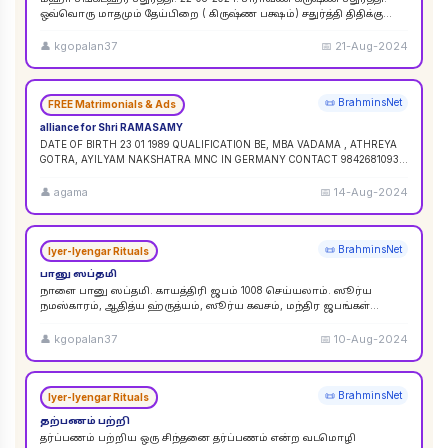
ஒவ்வொரு மாதமும் தேய்பிறை ( கிருஷ்ண பக்ஷம்) சதுர்த்தி திதிக்கு
ஸங்கட ஹர சதுர்த்தி எனப் பெயர். ஆனால
...
👤
kgopalan37
📅
21-Aug-2024
📜 BrahminsNet
FREE Matrimonials & Ads
alliance for Shri RAMASAMY
DATE OF BIRTH 23 01 1989 QUALIFICATION BE, MBA VADAMA , ATHREYA
GOTRA, AYILYAM NAKSHATRA MNC IN GERMANY CONTACT 9842681093 /
9840120854
...
👤
agama
📅
14-Aug-2024
📜 BrahminsNet
Iyer-Iyengar Rituals
பானு ஸப்தமி
நாளை பானு ஸப்தமி. காயத்திரி ஜபம் 1008 செய்யலாம். ஸூர்ய
நமஸ்காரம், ஆதித்ய ஹ்ருத்யம், ஸூர்ய கவசம், மந்திர ஜபங்கள்
செய்யலாம். இது ஸூர்ய கிரஹண புண்ய காலத்திற்கு ச
...
👤
kgopalan37
📅
10-Aug-2024
📜 BrahminsNet
Iyer-Iyengar Rituals
தற்பணம் பற்றி
தர்ப்பணம் பற்றிய ஒரு சிந்தனை தர்ப்பணம் என்ற வடமொழி