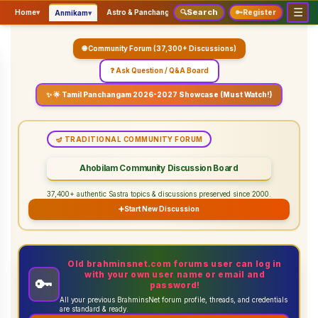
☰
Search
▾
▾
▾
Home
▾
Astro & Panchangam
🔍
Vaidhikam & Sastram
🔑
Register
Servic
Anmikam
🌐 Community Forum (37,300+ Discussions)
❓ Ask Question / Q&A Board
✨ 🌟 Tamil Panchangam 2026-2027 Showcase (Must Watch!)
🪔 TRADITIONAL COMMUNITY FORUM
Ahobilam Community Discussion Board
37,400+ authentic Sastra topics & discussions preserved since 2000.
➕
Start New Discussion
Old brahminsnet.com forums user can log in
with your own user name or email and
🔑
password!
All your previous BrahminsNet forum profile, threads, and credentials
are standard & ready.