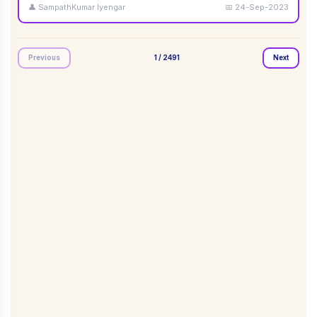
👤
SampathKumar Iyengar
📅
24-Sep-2023
Previous
1
/
2491
Next