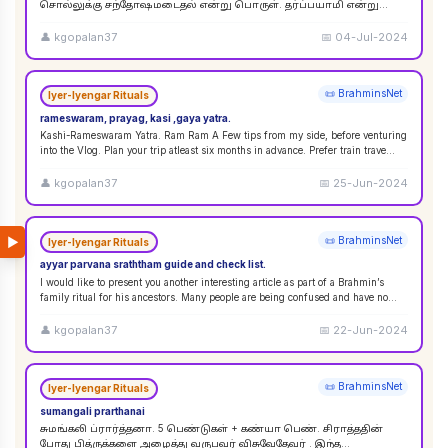
சொல்லுக்கு சந்தோஷமடைதல் என்று பொருள். தர்ப்பயாமி என்று
சொல்லும்பொழுது சந்தோஷமடையுங்கள் என்று பொருள்
கொள்ளலாம்
...
👤
kgopalan37
📅
04-Jul-2024
📜 BrahminsNet
Iyer-Iyengar Rituals
rameswaram, prayag, kasi ,gaya yatra.
Kashi-Rameswaram Yatra. Ram Ram A Few tips from my side, before venturing
into the Vlog. Plan your trip atleast six months in advance. Prefer train trave
...
👤
kgopalan37
📅
25-Jun-2024
▶
📜 BrahminsNet
Iyer-Iyengar Rituals
ayyar parvana sraththam guide and check list.
I would like to present you another interesting article as part of a Brahmin’s
family ritual for his ancestors. Many people are being confused and have no
idea
...
👤
kgopalan37
📅
22-Jun-2024
📜 BrahminsNet
Iyer-Iyengar Rituals
sumangali prarthanai
சுமங்கலி ப்ரார்த்தனா. 5 பெண்டுகள் + கண்யா பெண். சிராத்ததின்
போது பித்ருக்களை அழைத்து வருபவர் விசுவேதேவர் . இந்த