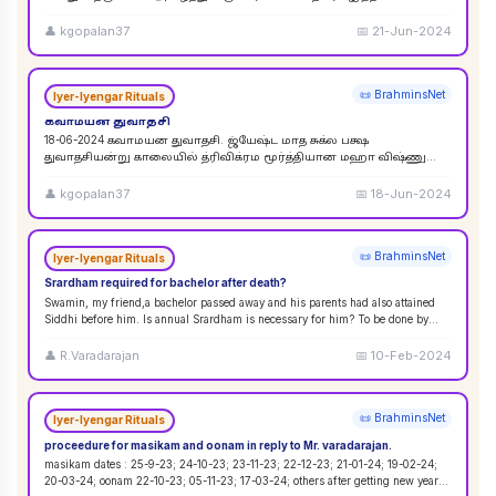
விசுவேதேவருக்கு சிராத்த தினத்தின் போது சாப்பாடு
...
👤
kgopalan37
📅
21-Jun-2024
📜 BrahminsNet
Iyer-Iyengar Rituals
கவாமயன துவாதசி
18-06-2024 கவாமயன துவாதசி. ஜ்யேஷ்ட மாத சுக்ல பக்ஷ
துவாதசியன்று காலையில் த்ரிவிக்ரம மூர்த்தியான மஹா விஷ்ணு
படத்தை துளசி, மல்லிகை பூ ஆகியவற்றால் பூஜை ஸஹஸ்ர நாமா
...
👤
kgopalan37
📅
18-Jun-2024
📜 BrahminsNet
Iyer-Iyengar Rituals
Srardham required for bachelor after death?
Swamin, my friend,a bachelor passed away and his parents had also attained
Siddhi before him. Is annual Srardham is necessary for him? To be done by
whom? Requ
...
👤
R.Varadarajan
📅
10-Feb-2024
📜 BrahminsNet
Iyer-Iyengar Rituals
proceedure for masikam and oonam in reply to Mr. varadarajan.
masikam dates : 25-9-23; 24-10-23; 23-11-23; 22-12-23; 21-01-24; 19-02-24;
20-03-24; oonam 22-10-23; 05-11-23; 17-03-24; others after getting new year
...