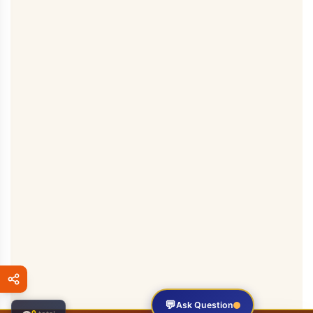
💬
Ask Question