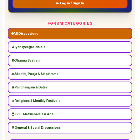
🔑 Log In / Sign In
FORUM CATEGORIES
🌐
All Discussions
🔥
Iyer-Iyengar Rituals
📚
Dharma Sastram
🙏
Bhakthi, Pooja & Sthothrams
📅
Panchangam & Dates
🪔
Religious & Monthly Festivals
💍
FREE Matrimonials & Ads
💬
General & Social Discussions