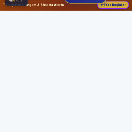
👁
0
total
✨
Daily Panchangam & Shastra Alerts
🔑
Free Register
Share this:
About
Serving the Sri Vaishnava community since August 19, 1989 with authentic
Vedic knowledge, Dharma Sastram guides, Panchangam tools, and religious
services.
Quick Links
Home
Vedic Rituals
Divyadesams
Dharma Sastram
Panchangam