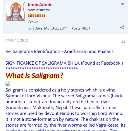
bmbcAdmin
Administrator
Crown
Join Date:
Mon Aug 2011
Posts:
4851
07-04-13, 20:03
#2
Re: Saligrama Identification - Aradhanam and Phalans
SIGNIFICANCE OF SALIGRAMA SHILA (Found at Facebook )
*******************************
What is Saligram?
Saligram is considered as a holy stones which is divine
Symbol of lord Vishnu. The sacred Saligrama stones (black
ammonite stone), are found only on the bed of river
Gandak near Muktinath, Nepal. These naturally formed
stones are used by devout Hindus to worship Lord Vishnu.
It is not a stone-formation by nature. The chakras on the
stones are formed by the river worms called Vajra-keeta. Its
teeth/nails are said to be harder than granite stone. The