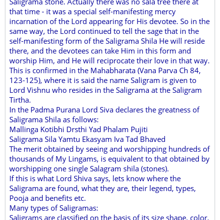
Saligrama stone. Actually there was no sala tree there at
that time - it was a special self-manifesting mercy
incarnation of the Lord appearing for His devotee. So in the
same way, the Lord continued to tell the sage that in the
self-manifesting form of the Saligrama Shila He will reside
there, and the devotees can take Him in this form and
worship Him, and He will reciprocate their love in that way.
This is confirmed in the Mahabharata (Vana Parva Ch 84,
123-125), where it is said the name Saligram is given to
Lord Vishnu who resides in the Saligrama at the Saligram
Tirtha.
In the Padma Purana Lord Siva declares the greatness of
Saligrama Shila as follows:
Mallinga Kotibhi Drsthi Yad Phalam Pujiti
Saligrama Sila Yamtu Ekasyam Iva Tad Bhaved
The merit obtained by seeing and worshipping hundreds of
thousands of My Lingams, is equivalent to that obtained by
worshipping one single Salagram shila (stones).
If this is what Lord Shiva says, lets know where the
Saligrama are found, what they are, their legend, types,
Pooja and benefits etc.
Many types of Saligramas:
Saligrams are classified on the basis of its size shape, color,