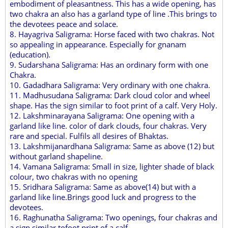
embodiment of pleasantness. This has a wide opening, has
two chakra an also has a garland type of line .This brings to
the devotees peace and solace.
8. Hayagriva Saligrama: Horse faced with two chakras. Not
so appealing in appearance. Especially for gnanam
(education).
9. Sudarshana Saligrama: Has an ordinary form with one
Chakra.
10. Gadadhara Saligrama: Very ordinary with one chakra.
11. Madhusudana Saligrama: Dark cloud color and wheel
shape. Has the sign similar to foot print of a calf. Very Holy.
12. Lakshminarayana Saligrama: One opening with a
garland like line. color of dark clouds, four chakras. Very
rare and special. Fulfils all desires of Bhaktas.
13. Lakshmijanardhana Saligrama: Same as above (12) but
without garland shapeline.
14. Vamana Saligrama: Small in size, lighter shade of black
colour, two chakras with no opening
15. Sridhara Saligrama: Same as above(14) but with a
garland like line.Brings good luck and progress to the
devotees.
16. Raghunatha Saligrama: Two openings, four chakras and
a sign similar tofoot print of a calf.