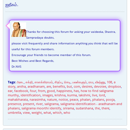
ஐதீகம்.
Thanks for choosing this forum for asking your vaideeka, Shastra,
Sampradaya doubts,
please visit frequently and share information anything you think that will be
useful for this forum members.
Encourage your friends to become member of this forum.
Best Wishes and Best Regards,
Dr.NVS
Tags:
அடை
,
சக்தி
,
சாளக்கிராமம்
,
சிறப்பு
,
செடி
,
பலன்களும்
,
ராம
,
விஷ்ணு
,
108
,
a
story
,
antha
,
aradhanam
,
are
,
benefits
,
but
,
com
,
desires
,
devotee
,
dropbox
,
ear
,
facebook
,
four
,
from
,
good
,
happiness
,
has
,
how to find saligrama
murthy
,
identification
,
images
,
krishna
,
kurma
,
lakshmi
,
live
,
lord
,
mahabharata
,
narasimha
,
nature
,
notice
,
peace
,
phalan
,
phalans
,
pooja
,
presence
,
present
,
river
,
saligrama
,
saligrama identification - aradhanam and
phalans
,
saligrama moorthi identify
,
srirama
,
sudarshana
,
the
,
there
,
umbrella
,
view
,
weight
,
what
,
which
,
who