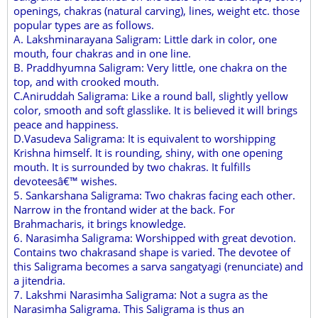
openings, chakras (natural carving), lines, weight etc. those
popular types are as follows.
A. Lakshminarayana Saligram: Little dark in color, one
mouth, four chakras and in one line.
B. Praddhyumna Saligram: Very little, one chakra on the
top, and with crooked mouth.
C.Aniruddah Saligrama: Like a round ball, slightly yellow
color, smooth and soft glasslike. It is believed it will brings
peace and happiness.
D.Vasudeva Saligrama: It is equivalent to worshipping
Krishna himself. It is rounding, shiny, with one opening
mouth. It is surrounded by two chakras. It fulfills
devoteesâ€™ wishes.
5. Sankarshana Saligrama: Two chakras facing each other.
Narrow in the frontand wider at the back. For
Brahmacharis, it brings knowledge.
6. Narasimha Saligrama: Worshipped with great devotion.
Contains two chakrasand shape is varied. The devotee of
this Saligrama becomes a sarva sangatyagi (renunciate) and
a jitendria.
7. Lakshmi Narasimha Saligrama: Not a sugra as the
Narasimha Saligrama. This Saligrama is thus an