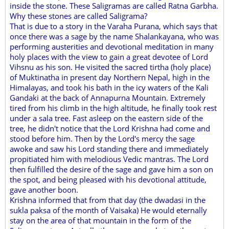
inside the stone. These Saligramas are called Ratna Garbha.
Why these stones are called Saligrama?
That is due to a story in the Varaha Purana, which says that
once there was a sage by the name Shalankayana, who was
performing austerities and devotional meditation in many
holy places with the view to gain a great devotee of Lord
Vihsnu as his son. He visited the sacred tirtha (holy place)
of Muktinatha in present day Northern Nepal, high in the
Himalayas, and took his bath in the icy waters of the Kali
Gandaki at the back of Annapurna Mountain. Extremely
tired from his climb in the high altitude, he finally took rest
under a sala tree. Fast asleep on the eastern side of the
tree, he didn't notice that the Lord Krishna had come and
stood before him. Then by the Lord's mercy the sage
awoke and saw his Lord standing there and immediately
propitiated him with melodious Vedic mantras. The Lord
then fulfilled the desire of the sage and gave him a son on
the spot, and being pleased with his devotional attitude,
gave another boon.
Krishna informed that from that day (the dwadasi in the
sukla paksa of the month of Vaisaka) He would eternally
stay on the area of that mountain in the form of the