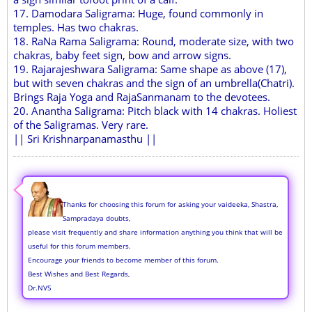
17. Damodara Saligrama: Huge, found commonly in
temples. Has two chakras.
18. RaNa Rama Saligrama: Round, moderate size, with two
chakras, baby feet sign, bow and arrow signs.
19. Rajarajeshwara Saligrama: Same shape as above (17),
but with seven chakras and the sign of an umbrella(Chatri).
Brings Raja Yoga and RajaSanmanam to the devotees.
20. Anantha Saligrama: Pitch black with 14 chakras. Holiest
of the Saligramas. Very rare.
|| Sri Krishnarpanamasthu ||
Thanks for choosing this forum for asking your vaideeka, Shastra,
Sampradaya doubts,
please visit frequently and share information anything you think that will be
useful for this forum members.
Encourage your friends to become member of this forum.
Best Wishes and Best Regards,
Dr.NVS