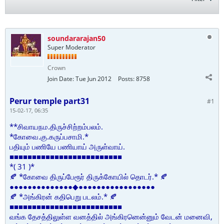
soundararajan50
Super Moderator
Crown
Join Date:
Tue Jun 2012
Posts:
8758
Perur temple part31
#1
15-02-17, 06:35
**சிவாயநம.திருச்சிற்றம்பலம்.
*கோவை.கு.கருப்பசாமி.*
பதியும் பணியே பணியாய் அருள்வாய்.
■■■■■■■■■■■■■■■■■■■■■■■■■
*( 31 )*
🍂 *கோவை திருப்பேரூர் திருக்கோயில் தொடர்.* 🍂
●●●●●●●●●●●●●●◆●●●●●●●●●●●●●●●●●
🍂 *அங்கிரன் கதிபெறு படலம்.* 🍂
■■■■■■■■■■■■■■■■■■■■■■■■■
வங்க தேசத்திலுள்ள வனத்தில் அங்கிரனென்னும் வேடன் மனைவி,