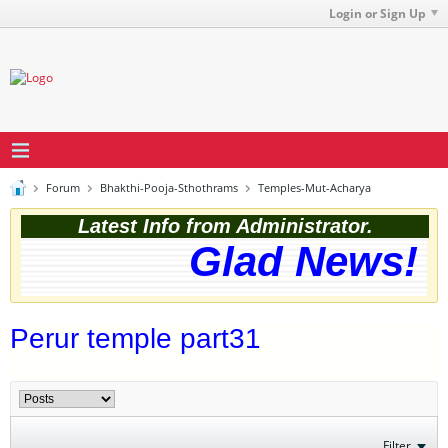
Login or Sign Up
Forum
Bhakthi-Pooja-Sthothrams
Temples-Mut-Acharya
Latest Info from Administrator.
Glad News! T
Perur temple part31
Filter