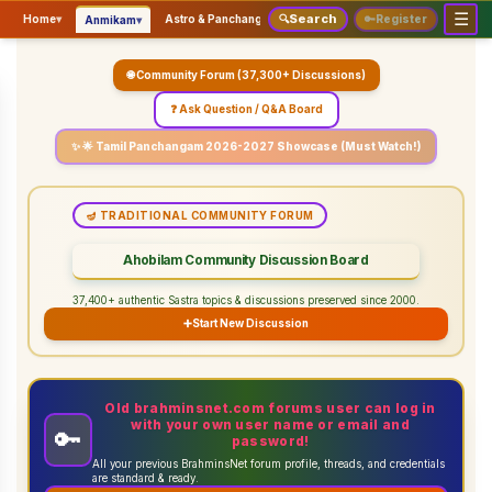
☰
Search
▾
▾
▾
Home
▾
Astro & Panchangam
🔍
Vaidhikam & Sastram
🔑
Register
Servic
Anmikam
🌐 Community Forum (37,300+ Discussions)
❓ Ask Question / Q&A Board
✨ 🌟 Tamil Panchangam 2026-2027 Showcase (Must Watch!)
🪔 TRADITIONAL COMMUNITY FORUM
Ahobilam Community Discussion Board
37,400+ authentic Sastra topics & discussions preserved since 2000.
➕
Start New Discussion
Old brahminsnet.com forums user can log in
with your own user name or email and
🔑
password!
All your previous BrahminsNet forum profile, threads, and credentials
are standard & ready.