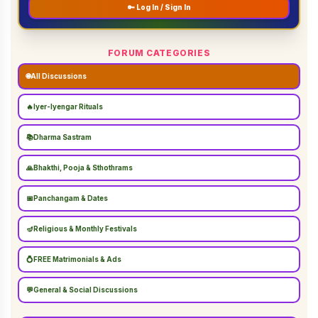
🔑 Log In / Sign In
FORUM CATEGORIES
🌐
All Discussions
🔥
Iyer-Iyengar Rituals
📚
Dharma Sastram
🙏
Bhakthi, Pooja & Sthothrams
📅
Panchangam & Dates
🪔
Religious & Monthly Festivals
💍
FREE Matrimonials & Ads
💬
General & Social Discussions