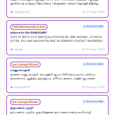
ஒவ்வொரு மாதமும் தேய்பிறை ( கிருஷ்ண பக்ஷம்) சதுர்த்தி திதிக்கு
ஸங்கட ஹர சதுர்த்தி எனப் பெயர். ஆனால
...
👤
kgopalan37
📅
21-Aug-2024
📜 BrahminsNet
FREE Matrimonials & Ads
alliance for Shri RAMASAMY
DATE OF BIRTH 23 01 1989 QUALIFICATION BE, MBA VADAMA , ATHREYA
GOTRA, AYILYAM NAKSHATRA MNC IN GERMANY CONTACT 9842681093 /
9840120854
...
👤
agama
📅
14-Aug-2024
📜 BrahminsNet
Iyer-Iyengar Rituals
பானு ஸப்தமி
நாளை பானு ஸப்தமி. காயத்திரி ஜபம் 1008 செய்யலாம். ஸூர்ய
நமஸ்காரம், ஆதித்ய ஹ்ருத்யம், ஸூர்ய கவசம், மந்திர ஜபங்கள்
செய்யலாம். இது ஸூர்ய கிரஹண புண்ய காலத்திற்கு ச
...
👤
kgopalan37
📅
10-Aug-2024
📜 BrahminsNet
Iyer-Iyengar Rituals
தற்பணம் பற்றி
தர்ப்பணம் பற்றிய ஒரு சிந்தனை தர்ப்பணம் என்ற வடமொழி