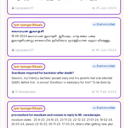
விசுவேதேவருக்கு சிராத்த தினத்தின் போது சாப்பாடு
...
👤
kgopalan37
📅
21-Jun-2024
📜 BrahminsNet
Iyer-Iyengar Rituals
கவாமயன துவாதசி
18-06-2024 கவாமயன துவாதசி. ஜ்யேஷ்ட மாத சுக்ல பக்ஷ
துவாதசியன்று காலையில் த்ரிவிக்ரம மூர்த்தியான மஹா விஷ்ணு
படத்தை துளசி, மல்லிகை பூ ஆகியவற்றால் பூஜை ஸஹஸ்ர நாமா
...
👤
kgopalan37
📅
18-Jun-2024
📜 BrahminsNet
Iyer-Iyengar Rituals
Srardham required for bachelor after death?
Swamin, my friend,a bachelor passed away and his parents had also attained
Siddhi before him. Is annual Srardham is necessary for him? To be done by
whom? Requ
...
👤
R.Varadarajan
📅
10-Feb-2024
📜 BrahminsNet
Iyer-Iyengar Rituals
proceedure for masikam and oonam in reply to Mr. varadarajan.
masikam dates : 25-9-23; 24-10-23; 23-11-23; 22-12-23; 21-01-24; 19-02-24;
20-03-24; oonam 22-10-23; 05-11-23; 17-03-24; others after getting new year
...