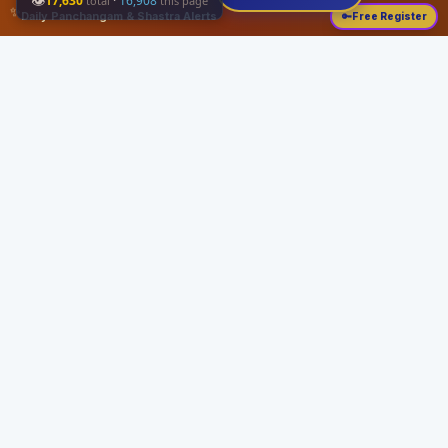
👁
17,630
·
16,908
total
this page
✨
Daily Panchangam & Shastra Alerts
🔑
Free Register
Share this:
About
Serving the Sri Vaishnava community since August 19, 1989 with authentic
Vedic knowledge, Dharma Sastram guides, Panchangam tools, and religious
services.
Quick Links
Home
Vedic Rituals
Divyadesams
Dharma Sastram
Panchangam