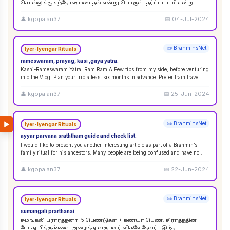
சொல்லுக்கு சந்தோஷமடைதல் என்று பொருள். தர்ப்பயாமி என்று
சொல்லும்பொழுது சந்தோஷமடையுங்கள் என்று பொருள்
கொள்ளலாம்
...
👤
kgopalan37
📅
04-Jul-2024
📜 BrahminsNet
Iyer-Iyengar Rituals
rameswaram, prayag, kasi ,gaya yatra.
Kashi-Rameswaram Yatra. Ram Ram A Few tips from my side, before venturing
into the Vlog. Plan your trip atleast six months in advance. Prefer train trave
...
👤
kgopalan37
📅
25-Jun-2024
▶
📜 BrahminsNet
Iyer-Iyengar Rituals
ayyar parvana sraththam guide and check list.
I would like to present you another interesting article as part of a Brahmin’s
family ritual for his ancestors. Many people are being confused and have no
idea
...
👤
kgopalan37
📅
22-Jun-2024
📜 BrahminsNet
Iyer-Iyengar Rituals
sumangali prarthanai
சுமங்கலி ப்ரார்த்தனா. 5 பெண்டுகள் + கண்யா பெண். சிராத்ததின்
போது பித்ருக்களை அழைத்து வருபவர் விசுவேதேவர் . இந்த