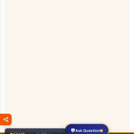
💬
Ask Question