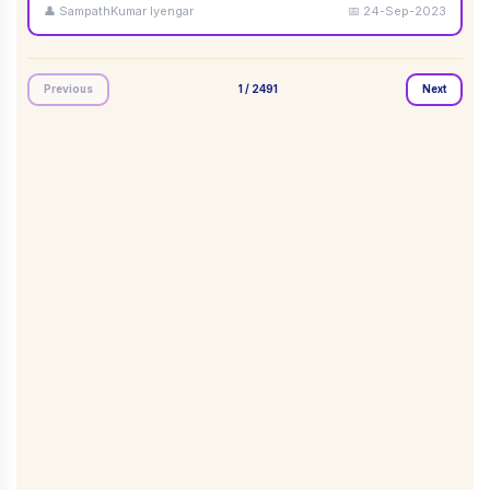
👤
SampathKumar Iyengar
📅
24-Sep-2023
Previous
1
/
2491
Next