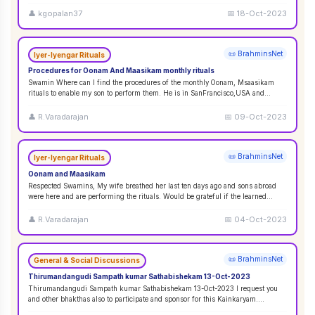
👤
kgopalan37
📅
18-Oct-2023
📜 BrahminsNet
Iyer-Iyengar Rituals
Procedures for Oonam And Maasikam monthly rituals
Swamin Where can I find the procedures of the monthly Oonam, Msaasikam
rituals to enable my son to perform them. He is in SanFrancisco,USA and
second son in Sin
...
👤
R.Varadarajan
📅
09-Oct-2023
📜 BrahminsNet
Iyer-Iyengar Rituals
Oonam and Maasikam
Respected Swamins, ​​​​​​My wife breathed her last ten days ago and sons abroad
were here and are performing the rituals. Would be grateful if the learned
Swami
...
👤
R.Varadarajan
📅
04-Oct-2023
📜 BrahminsNet
General & Social Discussions
Thirumandangudi Sampath kumar Sathabishekam 13-Oct-2023
Thirumandangudi Sampath kumar Sathabishekam 13-Oct-2023 I request you
and other bhakthas also to participate and sponsor for this Kainkaryam.
Ramanujavipra D
...