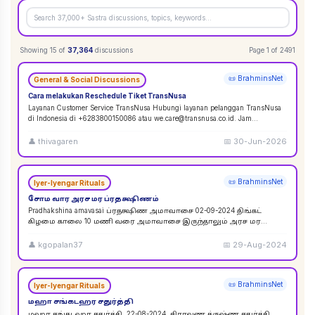
Showing
15
of
37,364
discussions
Page
1
of
2491
📜 BrahminsNet
General & Social Discussions
Cara melakukan Reschedule Tiket TransNusa
Layanan Customer Service TransNusa Hubungi layanan pelanggan TransNusa
di Indonesia di +6283800150086 atau we.care@transnusa.co.id. Jam
operasional: 09:00 - 17:
...
👤
thivagaren
📅
30-Jun-2026
📜 BrahminsNet
Iyer-Iyengar Rituals
சோம வார அரச மர ப்ரதக்ஷிணம்
Pradhakshina amavasai ப்ரதக்ஷிண அமாவாசை 02-09-2024 திங்கட்
கிழமை காலை 10 மணி வரை அமாவாசை இருந்தாலும் அரச மர
ப்ரதக்ஷிணம் செய்யலாம். 02-09-2024 அமாவாசை முழுவத
...
👤
kgopalan37
📅
29-Aug-2024
📜 BrahminsNet
Iyer-Iyengar Rituals
மஹா சங்கடஹர சதுர்த்தி
மஹா சங்கடஹர சதுர்த்தி. 22-08-2024. சிராவண க்ருஷ்ண சதுர்த்தி.