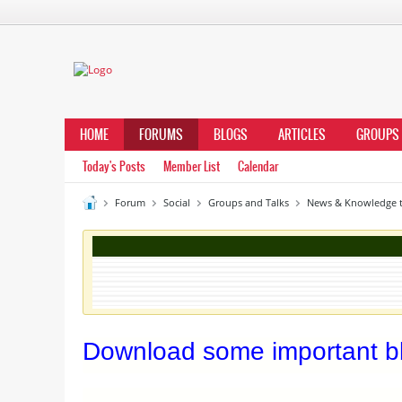
HOME
FORUMS
BLOGS
ARTICLES
GROUPS
Today's Posts
Member List
Calendar
Forum
Social
Groups and Talks
News & Knowledge t
Download some important 