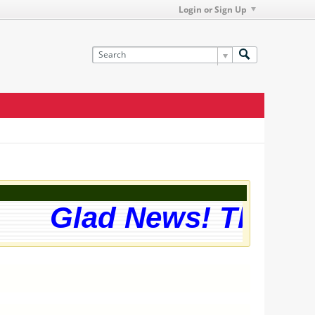
Login or Sign Up
Glad News! The webs