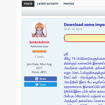
POSTS
LATEST ACTIVITY
PHOTOS
Download some impor
22-01-14, 20:15
bmbcAdmin
Administrator
ஶ்ரீ:
Crown
கீழே 16 பிபிகோடுகளுக்கான
திறக்கும் வகையில் இணைப்
Join Date:
Mon Aug
அவற்றை பதவிறக்கி, தங்கள்
2011
Posts:
4851
சதுர அடைப்புக்குறிகளுக்க
கோட்கள் - அவற்றுக்கு பின்
Share
அவற்றின் இடையே வழங்கப்ப
Tweet
உதாரணமாக இணைப்பில் உள்ள 
[லிங்க்]இடையில் உள்ள தகவ
பின்புல ப்ரோக்ராம் மஞ்சள் 
அதற்குள் தலைப்பை ப்ரகாசம