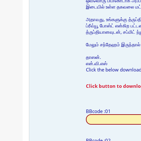
ஒவ்வொரு பிபிகோடாக அப்படிய
இடையில் உள்ள தகவலை மட்டும
அதாவது, உங்களுக்கு த்ருப்த
ப்ரீவ்யூ போஸ்ட் என்கிற பட்
த்ருப்தியானவுடன், சப்மிட் 
மேலும் சந்தேஹம் இருந்தால் 
தாஸன்.
என்.வி.எஸ்
Click the below downloa
Click button to downlo
BBcode :01
BBcode :02