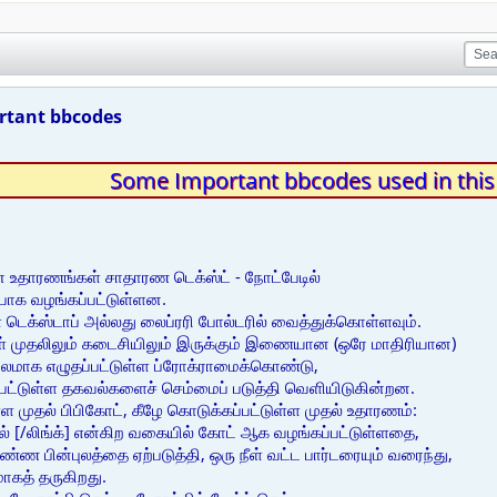
tant bbcodes
Some Important bbcodes used in thi
 உதாரணங்கள் சாதாரண டெக்ஸ்ட் - நோட்பேடில்
பாக வழங்கப்பட்டுள்ளன.
 டெக்ஸ்டாப் அல்லது லைப்ரரி போல்டரில் வைத்துக்கொள்ளவும்.
ுள் முதலிலும் கடைசியிலும் இருக்கும் இணையான (ஒரே மாதிரியான)
புலமாக எழுதப்பட்டுள்ள ப்ரோக்ராமைக்கொண்டு,
ட்டுள்ள தகவல்களைச் செம்மைப் படுத்தி வெளியிடுகின்றன.
முதல் பிபிகோட், கீழே கொடுக்கப்பட்டுள்ள முதல் உதாரணம்:
ல் [/லிங்க்] என்கிற வகையில் கோட் ஆக வழங்கப்பட்டுள்ளதை,
வண்ண பின்புலத்தை ஏற்படுத்தி, ஒரு நீள் வட்ட பார்டரையும் வரைந்து,
ாகத் தருகிறது.