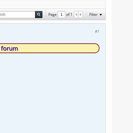
Page
of
1
Filter
#1
s forum