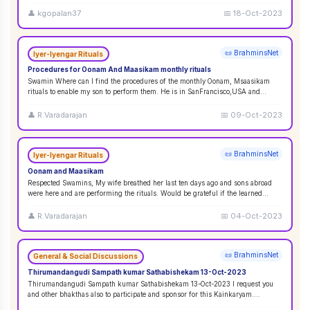
👤
kgopalan37
📅
18-Oct-2023
📜 BrahminsNet
Iyer-Iyengar Rituals
Procedures for Oonam And Maasikam monthly rituals
Swamin Where can I find the procedures of the monthly Oonam, Msaasikam
rituals to enable my son to perform them. He is in SanFrancisco,USA and
second son in Sin
...
👤
R.Varadarajan
📅
09-Oct-2023
📜 BrahminsNet
Iyer-Iyengar Rituals
Oonam and Maasikam
Respected Swamins, ​​​​​​My wife breathed her last ten days ago and sons abroad
were here and are performing the rituals. Would be grateful if the learned
Swami
...
👤
R.Varadarajan
📅
04-Oct-2023
📜 BrahminsNet
General & Social Discussions
Thirumandangudi Sampath kumar Sathabishekam 13-Oct-2023
Thirumandangudi Sampath kumar Sathabishekam 13-Oct-2023 I request you
and other bhakthas also to participate and sponsor for this Kainkaryam.
Ramanujavipra D
...