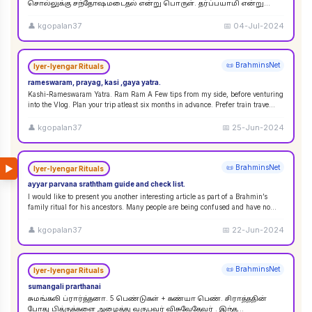
சொல்லுக்கு சந்தோஷமடைதல் என்று பொருள். தர்ப்பயாமி என்று
சொல்லும்பொழுது சந்தோஷமடையுங்கள் என்று பொருள்
கொள்ளலாம்
...
👤
kgopalan37
📅
04-Jul-2024
📜 BrahminsNet
Iyer-Iyengar Rituals
rameswaram, prayag, kasi ,gaya yatra.
Kashi-Rameswaram Yatra. Ram Ram A Few tips from my side, before venturing
into the Vlog. Plan your trip atleast six months in advance. Prefer train trave
...
👤
kgopalan37
📅
25-Jun-2024
▶
📜 BrahminsNet
Iyer-Iyengar Rituals
ayyar parvana sraththam guide and check list.
I would like to present you another interesting article as part of a Brahmin’s
family ritual for his ancestors. Many people are being confused and have no
idea
...
👤
kgopalan37
📅
22-Jun-2024
📜 BrahminsNet
Iyer-Iyengar Rituals
sumangali prarthanai
சுமங்கலி ப்ரார்த்தனா. 5 பெண்டுகள் + கண்யா பெண். சிராத்ததின்
போது பித்ருக்களை அழைத்து வருபவர் விசுவேதேவர் . இந்த