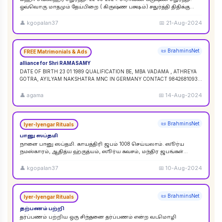
ஒவ்வொரு மாதமும் தேய்பிறை ( கிருஷ்ண பக்ஷம்) சதுர்த்தி திதிக்கு
ஸங்கட ஹர சதுர்த்தி எனப் பெயர். ஆனால
...
👤
kgopalan37
📅
21-Aug-2024
📜 BrahminsNet
FREE Matrimonials & Ads
alliance for Shri RAMASAMY
DATE OF BIRTH 23 01 1989 QUALIFICATION BE, MBA VADAMA , ATHREYA
GOTRA, AYILYAM NAKSHATRA MNC IN GERMANY CONTACT 9842681093 /
9840120854
...
👤
agama
📅
14-Aug-2024
📜 BrahminsNet
Iyer-Iyengar Rituals
பானு ஸப்தமி
நாளை பானு ஸப்தமி. காயத்திரி ஜபம் 1008 செய்யலாம். ஸூர்ய
நமஸ்காரம், ஆதித்ய ஹ்ருத்யம், ஸூர்ய கவசம், மந்திர ஜபங்கள்
செய்யலாம். இது ஸூர்ய கிரஹண புண்ய காலத்திற்கு ச
...
👤
kgopalan37
📅
10-Aug-2024
📜 BrahminsNet
Iyer-Iyengar Rituals
தற்பணம் பற்றி
தர்ப்பணம் பற்றிய ஒரு சிந்தனை தர்ப்பணம் என்ற வடமொழி