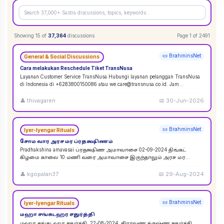
Showing
15
of
37,364
discussions
Page
1
of
2491
📜 BrahminsNet
General & Social Discussions
Cara melakukan Reschedule Tiket TransNusa
Layanan Customer Service TransNusa Hubungi layanan pelanggan TransNusa
di Indonesia di +6283800150086 atau we.care@transnusa.co.id. Jam
operasional: 09:00 - 17:
...
👤
thivagaren
📅
30-Jun-2026
📜 BrahminsNet
Iyer-Iyengar Rituals
சோம வார அரச மர ப்ரதக்ஷிணம்
Pradhakshina amavasai ப்ரதக்ஷிண அமாவாசை 02-09-2024 திங்கட்
கிழமை காலை 10 மணி வரை அமாவாசை இருந்தாலும் அரச மர
ப்ரதக்ஷிணம் செய்யலாம். 02-09-2024 அமாவாசை முழுவத
...
👤
kgopalan37
📅
29-Aug-2024
📜 BrahminsNet
Iyer-Iyengar Rituals
மஹா சங்கடஹர சதுர்த்தி
மஹா சங்கடஹர சதுர்த்தி. 22-08-2024. சிராவண க்ருஷ்ண சதுர்த்தி.