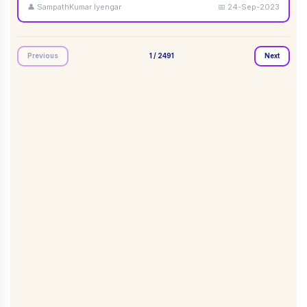
👤
SampathKumar Iyengar
📅
24-Sep-2023
Previous
1
/
2491
Next