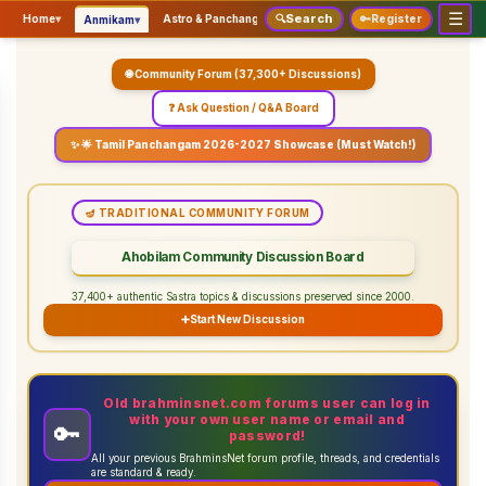
☰
Search
▾
▾
▾
Home
▾
Astro & Panchangam
🔍
Vaidhikam & Sastram
🔑
Register
Servic
Anmikam
🌐 Community Forum (37,300+ Discussions)
❓ Ask Question / Q&A Board
✨ 🌟 Tamil Panchangam 2026-2027 Showcase (Must Watch!)
🪔 TRADITIONAL COMMUNITY FORUM
Ahobilam Community Discussion Board
37,400+ authentic Sastra topics & discussions preserved since 2000.
➕
Start New Discussion
Old brahminsnet.com forums user can log in
with your own user name or email and
🔑
password!
All your previous BrahminsNet forum profile, threads, and credentials
are standard & ready.