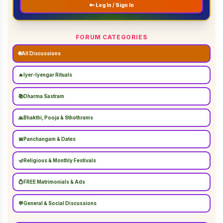
🔑 Log In / Sign In
FORUM CATEGORIES
🌐
All Discussions
🔥
Iyer-Iyengar Rituals
📚
Dharma Sastram
🙏
Bhakthi, Pooja & Sthothrams
📅
Panchangam & Dates
🪔
Religious & Monthly Festivals
💍
FREE Matrimonials & Ads
💬
General & Social Discussions