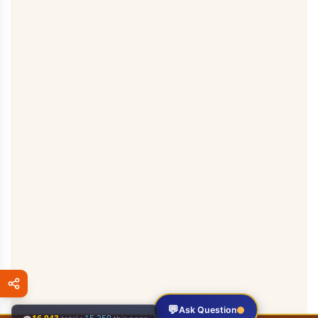
💬
Ask Question