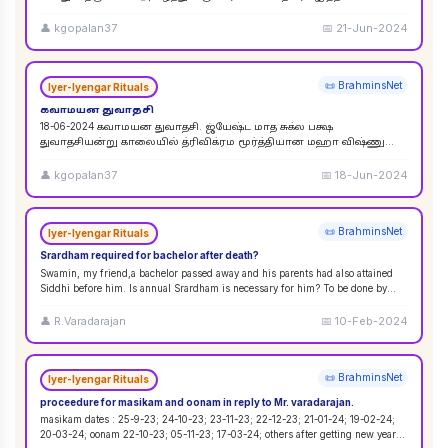
விசுவேதேவருக்கு சிராத்த தினத்தின் போது சாப்பாடு
...
👤
kgopalan37
📅
21-Jun-2024
📜 BrahminsNet
Iyer-Iyengar Rituals
கவாமயன துவாதசி
18-06-2024 கவாமயன துவாதசி. ஜ்யேஷ்ட மாத சுக்ல பக்ஷ
துவாதசியன்று காலையில் த்ரிவிக்ரம மூர்த்தியான மஹா விஷ்ணு
படத்தை துளசி, மல்லிகை பூ ஆகியவற்றால் பூஜை ஸஹஸ்ர நாமா
...
👤
kgopalan37
📅
18-Jun-2024
📜 BrahminsNet
Iyer-Iyengar Rituals
Srardham required for bachelor after death?
Swamin, my friend,a bachelor passed away and his parents had also attained
Siddhi before him. Is annual Srardham is necessary for him? To be done by
whom? Requ
...
👤
R.Varadarajan
📅
10-Feb-2024
📜 BrahminsNet
Iyer-Iyengar Rituals
proceedure for masikam and oonam in reply to Mr. varadarajan.
masikam dates : 25-9-23; 24-10-23; 23-11-23; 22-12-23; 21-01-24; 19-02-24;
20-03-24; oonam 22-10-23; 05-11-23; 17-03-24; others after getting new year
...