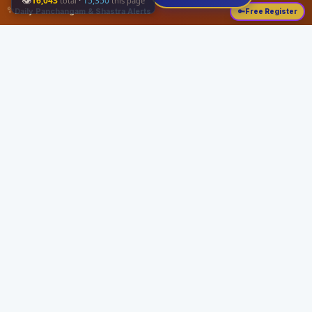
👁
16,043
·
15,350
total
this page
✨
Daily Panchangam & Shastra Alerts
🔑
Free Register
Share this:
About
Serving the Sri Vaishnava community since August 19, 1989 with authentic
Vedic knowledge, Dharma Sastram guides, Panchangam tools, and religious
services.
Quick Links
Home
Vedic Rituals
Divyadesams
Dharma Sastram
Panchangam