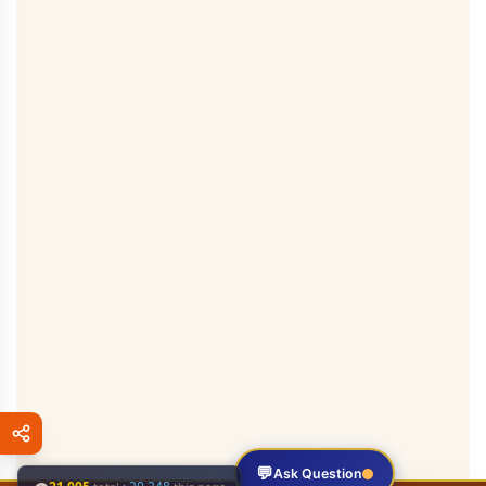
💬
Ask Question