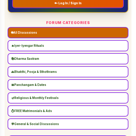
🔑 Log In / Sign In
FORUM CATEGORIES
🌐
All Discussions
🔥
Iyer-Iyengar Rituals
📚
Dharma Sastram
🙏
Bhakthi, Pooja & Sthothrams
📅
Panchangam & Dates
🪔
Religious & Monthly Festivals
💍
FREE Matrimonials & Ads
💬
General & Social Discussions