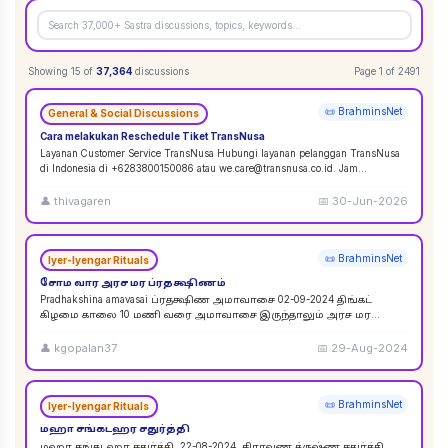
Showing
15
of
37,364
discussions
Page
1
of
2491
📜 BrahminsNet
General & Social Discussions
Cara melakukan Reschedule Tiket TransNusa
Layanan Customer Service TransNusa Hubungi layanan pelanggan TransNusa
di Indonesia di +6283800150086 atau we.care@transnusa.co.id. Jam
operasional: 09:00 - 17:
...
👤
thivagaren
📅
30-Jun-2026
📜 BrahminsNet
Iyer-Iyengar Rituals
சோம வார அரச மர ப்ரதக்ஷிணம்
Pradhakshina amavasai ப்ரதக்ஷிண அமாவாசை 02-09-2024 திங்கட்
கிழமை காலை 10 மணி வரை அமாவாசை இருந்தாலும் அரச மர
ப்ரதக்ஷிணம் செய்யலாம். 02-09-2024 அமாவாசை முழுவத
...
👤
kgopalan37
📅
29-Aug-2024
📜 BrahminsNet
Iyer-Iyengar Rituals
மஹா சங்கடஹர சதுர்த்தி
மஹா சங்கடஹர சதுர்த்தி. 22-08-2024. சிராவண க்ருஷ்ண சதுர்த்தி.