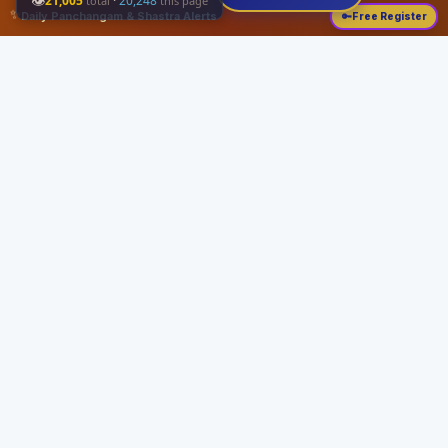
👁
21,005
·
20,248
total
this page
✨
Daily Panchangam & Shastra Alerts
🔑
Free Register
Share this:
About
Serving the Sri Vaishnava community since August 19, 1989 with authentic
Vedic knowledge, Dharma Sastram guides, Panchangam tools, and religious
services.
Quick Links
Home
Vedic Rituals
Divyadesams
Dharma Sastram
Panchangam