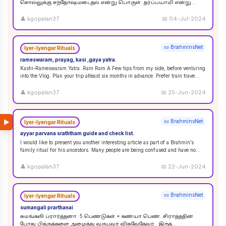
சொல்லுக்கு சந்தோஷமடைதல் என்று பொருள். தர்ப்பயாமி என்று
சொல்லும்பொழுது சந்தோஷமடையுங்கள் என்று பொருள்
கொள்ளலாம்
...
👤
kgopalan37
📅
04-Jul-2024
📜 BrahminsNet
Iyer-Iyengar Rituals
rameswaram, prayag, kasi ,gaya yatra.
Kashi-Rameswaram Yatra. Ram Ram A Few tips from my side, before venturing
into the Vlog. Plan your trip atleast six months in advance. Prefer train trave
...
👤
kgopalan37
📅
25-Jun-2024
▶
📜 BrahminsNet
Iyer-Iyengar Rituals
ayyar parvana sraththam guide and check list.
I would like to present you another interesting article as part of a Brahmin’s
family ritual for his ancestors. Many people are being confused and have no
idea
...
👤
kgopalan37
📅
22-Jun-2024
📜 BrahminsNet
Iyer-Iyengar Rituals
sumangali prarthanai
சுமங்கலி ப்ரார்த்தனா. 5 பெண்டுகள் + கண்யா பெண். சிராத்ததின்
போது பித்ருக்களை அழைத்து வருபவர் விசுவேதேவர் . இந்த