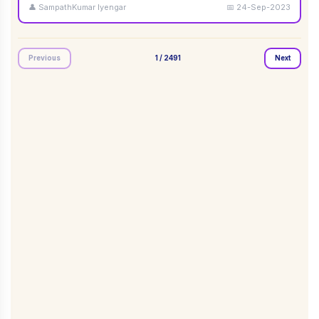
👤
SampathKumar Iyengar
📅
24-Sep-2023
Previous
1
/
2491
Next