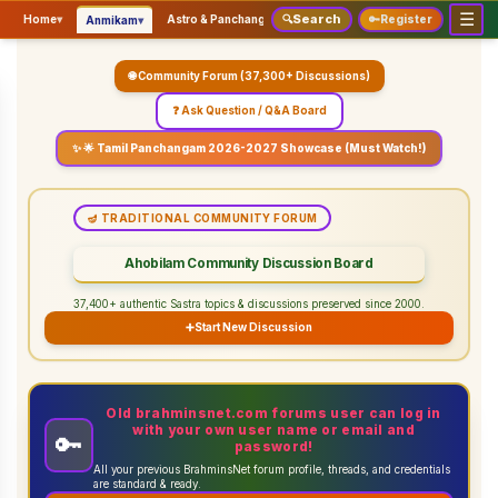
☰
Search
▾
▾
▾
Home
▾
Astro & Panchangam
🔍
Vaidhikam & Sastram
🔑
Register
Servic
Anmikam
🌐 Community Forum (37,300+ Discussions)
❓ Ask Question / Q&A Board
✨ 🌟 Tamil Panchangam 2026-2027 Showcase (Must Watch!)
🪔 TRADITIONAL COMMUNITY FORUM
Ahobilam Community Discussion Board
37,400+ authentic Sastra topics & discussions preserved since 2000.
➕
Start New Discussion
Old brahminsnet.com forums user can log in
with your own user name or email and
🔑
password!
All your previous BrahminsNet forum profile, threads, and credentials
are standard & ready.