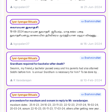
விசுவேதேவருக்கு சிராத்த தினத்தின் போது சாப்பாடு
...
👤
kgopalan37
📅
21-Jun-2024
📜 BrahminsNet
Iyer-Iyengar Rituals
கவாமயன துவாதசி
18-06-2024 கவாமயன துவாதசி. ஜ்யேஷ்ட மாத சுக்ல பக்ஷ
துவாதசியன்று காலையில் த்ரிவிக்ரம மூர்த்தியான மஹா விஷ்ணு
படத்தை துளசி, மல்லிகை பூ ஆகியவற்றால் பூஜை ஸஹஸ்ர நாமா
...
👤
kgopalan37
📅
18-Jun-2024
📜 BrahminsNet
Iyer-Iyengar Rituals
Srardham required for bachelor after death?
Swamin, my friend,a bachelor passed away and his parents had also attained
Siddhi before him. Is annual Srardham is necessary for him? To be done by
whom? Requ
...
👤
R.Varadarajan
📅
10-Feb-2024
📜 BrahminsNet
Iyer-Iyengar Rituals
proceedure for masikam and oonam in reply to Mr. varadarajan.
masikam dates : 25-9-23; 24-10-23; 23-11-23; 22-12-23; 21-01-24; 19-02-24;
20-03-24; oonam 22-10-23; 05-11-23; 17-03-24; others after getting new year
...