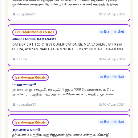
ஒவ்வொரு மாதமும் தேய்பிறை ( கிருஷ்ண பக்ஷம்) சதுர்த்தி திதிக்கு
ஸங்கட ஹர சதுர்த்தி எனப் பெயர். ஆனால
...
👤
kgopalan37
📅
21-Aug-2024
📜 BrahminsNet
FREE Matrimonials & Ads
alliance for Shri RAMASAMY
DATE OF BIRTH 23 01 1989 QUALIFICATION BE, MBA VADAMA , ATHREYA
GOTRA, AYILYAM NAKSHATRA MNC IN GERMANY CONTACT 9842681093 /
9840120854
...
👤
agama
📅
14-Aug-2024
📜 BrahminsNet
Iyer-Iyengar Rituals
பானு ஸப்தமி
நாளை பானு ஸப்தமி. காயத்திரி ஜபம் 1008 செய்யலாம். ஸூர்ய
நமஸ்காரம், ஆதித்ய ஹ்ருத்யம், ஸூர்ய கவசம், மந்திர ஜபங்கள்
செய்யலாம். இது ஸூர்ய கிரஹண புண்ய காலத்திற்கு ச
...
👤
kgopalan37
📅
10-Aug-2024
📜 BrahminsNet
Iyer-Iyengar Rituals
தற்பணம் பற்றி
தர்ப்பணம் பற்றிய ஒரு சிந்தனை தர்ப்பணம் என்ற வடமொழி