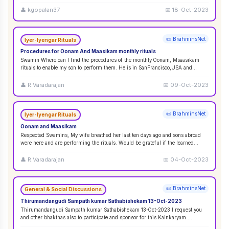
👤
kgopalan37
📅
18-Oct-2023
📜 BrahminsNet
Iyer-Iyengar Rituals
Procedures for Oonam And Maasikam monthly rituals
Swamin Where can I find the procedures of the monthly Oonam, Msaasikam
rituals to enable my son to perform them. He is in SanFrancisco,USA and
second son in Sin
...
👤
R.Varadarajan
📅
09-Oct-2023
📜 BrahminsNet
Iyer-Iyengar Rituals
Oonam and Maasikam
Respected Swamins, ​​​​​​My wife breathed her last ten days ago and sons abroad
were here and are performing the rituals. Would be grateful if the learned
Swami
...
👤
R.Varadarajan
📅
04-Oct-2023
📜 BrahminsNet
General & Social Discussions
Thirumandangudi Sampath kumar Sathabishekam 13-Oct-2023
Thirumandangudi Sampath kumar Sathabishekam 13-Oct-2023 I request you
and other bhakthas also to participate and sponsor for this Kainkaryam.
Ramanujavipra D
...