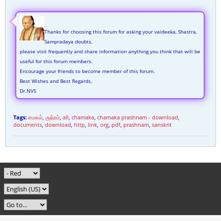
Thanks for choosing this forum for asking your vaideeka, Shastra,
Sampradaya doubts,
please visit frequently and share information anything you think that will be
useful for this forum members.
Encourage your friends to become member of this forum.
Best Wishes and Best Regards,
Dr.NVS
Tags:
சமகம்
,
ருத்ரம்
,
all
,
chamaka
,
chamaka prashnam - download
,
documents
,
download
,
http
,
link
,
org
,
pdf
,
prashnam
,
sanskrit