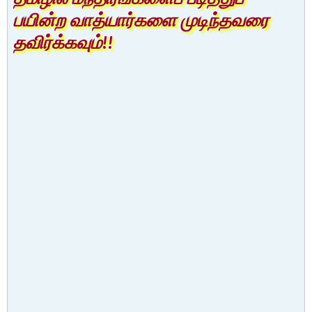
பயின்ற வாத்யார்களை முடிந்தவரை
தவிர்க்கவும்!!