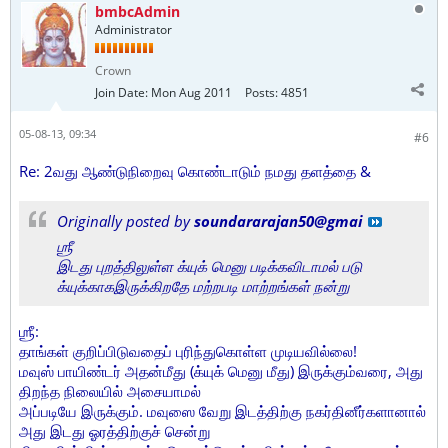
bmbcAdmin
Administrator
Crown
Join Date:
Mon Aug 2011
Posts:
4851
05-08-13, 09:34
#6
Re: 2வது ஆண்டுநிறைவு கொண்டாடும் நமது தளத்தை &
Originally posted by
soundararajan50@gmai
ஶ்ரீ
இடது புறத்திலுள்ள க்யுக் மெனு படிக்கவிடாமல் படு
க்யுக்காகஇருக்கிறதே மற்றபடி மாற்றங்கள் நன்று
ஶ்ரீ:
தாங்கள் குறிப்பிடுவதைப் புரிந்துகொள்ள முடியவில்லை!
மவுஸ் பாயிண்டர் அதன்மீது (க்யுக் மெனு மீது) இருக்கும்வரை, அது
திறந்த நிலையில் அசையாமல்
அப்படியே இருக்கும். மவுஸை வேறு இடத்திற்கு நகர்தினீர்களானால்
அது இடது ஓரத்திற்குச் சென்று