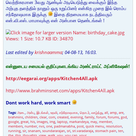
வெற்றிகரமான 3வது ஆண்டில் அடியெடுத்து வைக்கும் இந்த
அற்புத தளத்தில் நானும் ஒரு உறுப்பினர் என்கிற முறை இல் ரொம்ப
சந்தோஷமாக இருக்கு
இதை திறமையாக நடத்திவரும்
என்.வி.எஸ். மாமாவுக்கு என் அன்பான தெண்டங்கள் !
Last edited by
krishnaamma
;
04-08-13, 16:03
.
என்னுடைய சமையல் குறிப்புகளடங்கிய அண்ட்ராய்ட் அப்ளிகேஷன்!
http://eegarai.org/apps/Kitchen4All.apk
http://www.brahminsnet.com/apps/Kitchen4All.apk
Dont work hard, work smart
Tags:
அடை
,
அன்பு
,
இடங்கள்
,
உதவி
,
சந்தோஷமாக
,
தொடர்
,
வாழ்த்து
,
all
,
amp
,
are
,
brahmins
,
children
,
clear
,
com
,
created
,
evening
,
family
,
forum
,
forums
,
god
,
google
,
great
,
his
,
images
,
img
,
laptop
,
markandeya
,
may
,
member
,
members
,
number
,
nvs
,
one
,
padmanabha
,
post
,
quick menu
,
resolution
,
running
,
sir
,
snanam
,
soundararajan
,
sri
,
sri.varadaraja
,
stomach pain
,
ten
,
the
,
this
,
thoughts
,
view
,
walk
,
you
,
you can
,
your