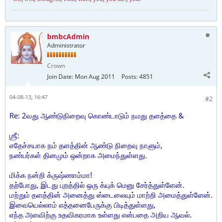
bmbcAdmin
Administrator
Crown
Join Date:
Mon Aug 2011
Posts:
4851
04-08-13, 16:47
#2
Re: 2வது ஆண்டுநிறைவு கொண்டாடும் நமது தளத்தை &
ஶ்ரீ:
எதேச்சயாக நம் தளத்தின் ஆண்டு நிறைவு நாளும்,
நண்பர்கள் தினமும் ஒன்றாக அமைந்துள்ளது.
மிக்க நன்றி க்ருஷ்ணாம்மா!
தற்போது, இடது புறத்தில் ஒரு க்யுக் மெனு சேர்த்துள்ளேன்.
மற்றும் தளத்தின் அனைத்து ஸ்டைலையும் மாற்றி அமைத்துள்ளேன்.
இவையெல்லாம் எத்தனைபேருக்கு பிடித்துள்ளது,
எந்த அளவிற்கு உதவிகரமாக உள்ளது என்பதை அறிய ஆவல்.