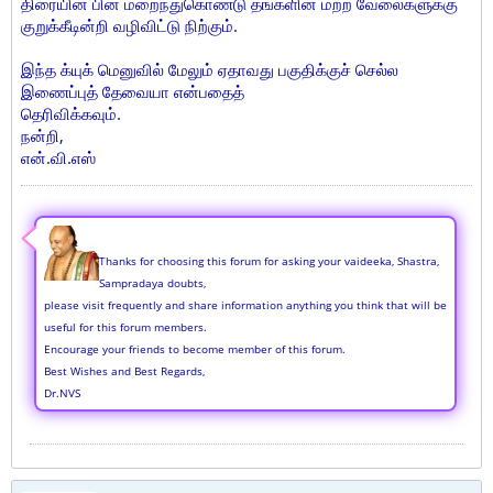
திரையின் பின் மறைந்துகொண்டு தங்களின் மற்ற வேலைகளுக்கு
குறுக்கீடின்றி வழிவிட்டு நிற்கும்.
இந்த க்யுக் மெனுவில் மேலும் ஏதாவது பகுதிக்குச் செல்ல
இணைப்புத் தேவையா என்பதைத்
தெரிவிக்கவும்.
நன்றி,
என்.வி.எஸ்
Thanks for choosing this forum for asking your vaideeka, Shastra,
Sampradaya doubts,
please visit frequently and share information anything you think that will be
useful for this forum members.
Encourage your friends to become member of this forum.
Best Wishes and Best Regards,
Dr.NVS