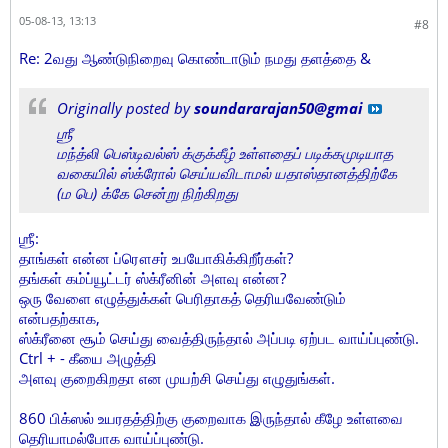
05-08-13, 13:13
#8
Re: 2வது ஆண்டுநிறைவு கொண்டாடும் நமது தளத்தை &
Originally posted by
soundararajan50@gmai
ஶ்ரீ
மந்த்லி பெஸ்டிவல்ஸ் க்குக்கீழ் உள்ளதைப் படிக்கமுடியாத
வகையில் ஸ்க்ரோல் செய்யவிடாமல் யதாஸ்தானத்திற்கே
(ம பெ) க்கே சென்று நிற்கிறது
ஶ்ரீ:
தாங்கள் என்ன ப்ரௌசர் உபயோகிக்கிறீர்கள்?
தங்கள் கம்ப்யூட்டர் ஸ்க்ரீனின் அளவு என்ன?
ஒரு வேளை எழுத்துக்கள் பெரிதாகத் தெரியவேண்டும்
என்பதற்காக,
ஸ்க்ரீனை சூம் செய்து வைத்திருந்தால் அப்படி ஏற்பட வாய்ப்புண்டு.
Ctrl + - கீயை அழுத்தி
அளவு குறைகிறதா என முயற்சி செய்து எழுதுங்கள்.
860 பிக்ஸல் உயரதத்திற்கு குறைவாக இருந்தால் கீழே உள்ளவை
தெரியாமல்போக வாய்ப்புண்டு.