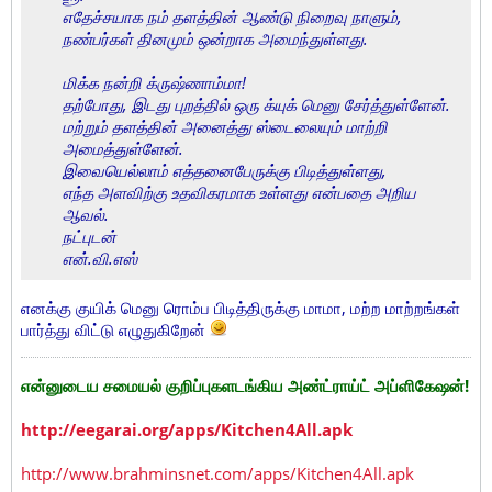
எதேச்சயாக நம் தளத்தின் ஆண்டு நிறைவு நாளும்,
நண்பர்கள் தினமும் ஒன்றாக அமைந்துள்ளது.
மிக்க நன்றி க்ருஷ்ணாம்மா!
தற்போது, இடது புறத்தில் ஒரு க்யுக் மெனு சேர்த்துள்ளேன்.
மற்றும் தளத்தின் அனைத்து ஸ்டைலையும் மாற்றி
அமைத்துள்ளேன்.
இவையெல்லாம் எத்தனைபேருக்கு பிடித்துள்ளது,
எந்த அளவிற்கு உதவிகரமாக உள்ளது என்பதை அறிய
ஆவல்.
நட்புடன்
என்.வி.எஸ்
எனக்கு குயிக் மெனு ரொம்ப பிடித்திருக்கு மாமா, மற்ற மாற்றங்கள்
பார்த்து விட்டு எழுதுகிறேன்
என்னுடைய சமையல் குறிப்புகளடங்கிய அண்ட்ராய்ட் அப்ளிகேஷன்!
http://eegarai.org/apps/Kitchen4All.apk
http://www.brahminsnet.com/apps/Kitchen4All.apk