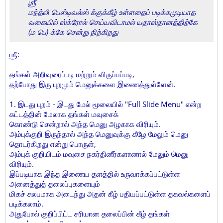
ஶ்ரீ
மந்த்லி பெஸ்டிவல்ஸ் க்குக்கீழ் உள்ளதைப் படிக்கமுடியாத
வகையில் ஸ்க்ரோல் செய்யவிடாமல் யதாஸ்தானத்திற்கே
(ம பெ) க்கே சென்று நிற்கிறது
ஶ்ரீ:
தங்கள் அறிவுரைப்படி மற்றும் விருப்பப்படி,
தற்போது இரு புறமும் மெனுக்களை இணைத்துள்ளேன்.
1. இடது புறம் - இடது மேல் மூலையில் "Full Slide Menu" என்ற
கட்டத்தின் மேலாக தங்கள் மவுசைக்
கொண்டு சென்றால் அந்த மெனு அழகாக விரியும்.
அம்புக்குறி இருந்தால் அந்த மெனுவுக்கு கீழே மேலும் மெனு
தொடர்கிறது என்று பொருள்,
அம்புக் குறியிடம் மவுசை நகர்தினீர்களானால் மேலும் மெனு
விரியும்.
இப்படியாக இந்த இணைய தளத்தில் உருவாக்கப்பட்டுள்ள
அனைத்துத் தலைப்புகளையும்
மிகச் சுலபமாக அடைந்து அதன் கீழ் பதியப்பட்டுள்ள தகவல்களைப்
படிக்கலாம்.
அதுபோல் குறிப்பிட்ட சரியான தலைப்பின் கீழ் தங்கள்