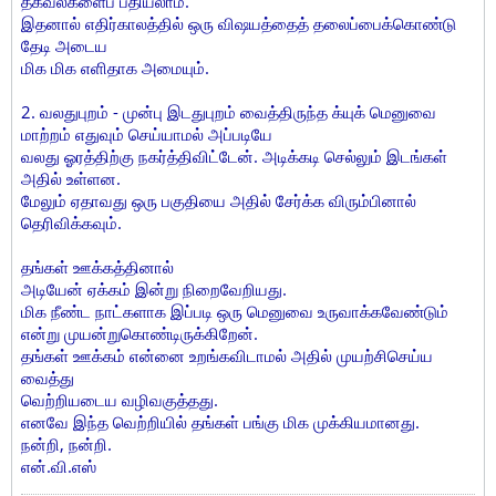
தகவல்களைப் பதியலாம்.
இதனால் எதிர்காலத்தில் ஒரு விஷயத்தைத் தலைப்பைக்கொண்டு
தேடி அடைய
மிக மிக எளிதாக அமையும்.
2. வலதுபுறம் - முன்பு இடதுபுறம் வைத்திருந்த க்யுக் மெனுவை
மாற்றம் எதுவும் செய்யாமல் அப்படியே
வலது ஓரத்திற்கு நகர்த்திவிட்டேன். அடிக்கடி செல்லும் இடங்கள்
அதில் உள்ளன.
மேலும் ஏதாவது ஒரு பகுதியை அதில் சேர்க்க விரும்பினால்
தெரிவிக்கவும்.
தங்கள் ஊக்கத்தினால்
அடியேன் ஏக்கம் இன்று நிறைவேறியது.
மிக நீண்ட நாட்களாக இப்படி ஒரு மெனுவை உருவாக்கவேண்டும்
என்று முயன்றுகொண்டிருக்கிறேன்.
தங்கள் ஊக்கம் என்னை உறங்கவிடாமல் அதில் முயற்சிசெய்ய
வைத்து
வெற்றியடைய வழிவகுத்தது.
எனவே இந்த வெற்றியில் தங்கள் பங்கு மிக முக்கியமானது.
நன்றி, நன்றி.
என்.வி.எஸ்