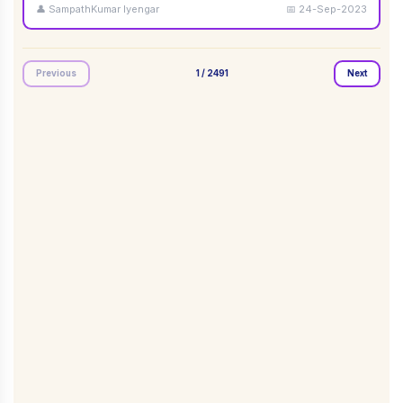
👤
SampathKumar Iyengar
📅
24-Sep-2023
Previous
1
/
2491
Next