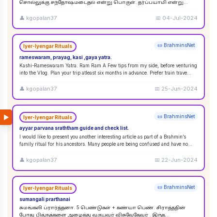
சொல்லுக்கு சந்தோஷமடைதல் என்று பொருள். தர்ப்பயாமி என்று
சொல்லும்பொழுது சந்தோஷமடையுங்கள் என்று பொருள்
கொள்ளலாம்
...
👤
kgopalan37
📅
04-Jul-2024
📜 BrahminsNet
Iyer-Iyengar Rituals
rameswaram, prayag, kasi ,gaya yatra.
Kashi-Rameswaram Yatra. Ram Ram A Few tips from my side, before venturing
into the Vlog. Plan your trip atleast six months in advance. Prefer train trave
...
👤
kgopalan37
📅
25-Jun-2024
▶
📜 BrahminsNet
Iyer-Iyengar Rituals
ayyar parvana sraththam guide and check list.
I would like to present you another interesting article as part of a Brahmin’s
family ritual for his ancestors. Many people are being confused and have no
idea
...
👤
kgopalan37
📅
22-Jun-2024
📜 BrahminsNet
Iyer-Iyengar Rituals
sumangali prarthanai
சுமங்கலி ப்ரார்த்தனா. 5 பெண்டுகள் + கண்யா பெண். சிராத்ததின்
போது பித்ருக்களை அழைத்து வருபவர் விசுவேதேவர் . இந்த