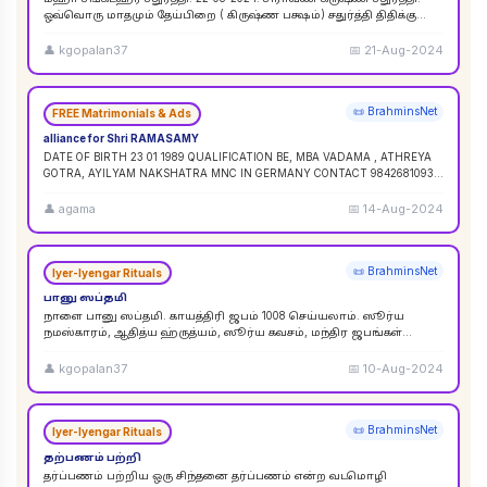
ஒவ்வொரு மாதமும் தேய்பிறை ( கிருஷ்ண பக்ஷம்) சதுர்த்தி திதிக்கு
ஸங்கட ஹர சதுர்த்தி எனப் பெயர். ஆனால
...
👤
kgopalan37
📅
21-Aug-2024
📜 BrahminsNet
FREE Matrimonials & Ads
alliance for Shri RAMASAMY
DATE OF BIRTH 23 01 1989 QUALIFICATION BE, MBA VADAMA , ATHREYA
GOTRA, AYILYAM NAKSHATRA MNC IN GERMANY CONTACT 9842681093 /
9840120854
...
👤
agama
📅
14-Aug-2024
📜 BrahminsNet
Iyer-Iyengar Rituals
பானு ஸப்தமி
நாளை பானு ஸப்தமி. காயத்திரி ஜபம் 1008 செய்யலாம். ஸூர்ய
நமஸ்காரம், ஆதித்ய ஹ்ருத்யம், ஸூர்ய கவசம், மந்திர ஜபங்கள்
செய்யலாம். இது ஸூர்ய கிரஹண புண்ய காலத்திற்கு ச
...
👤
kgopalan37
📅
10-Aug-2024
📜 BrahminsNet
Iyer-Iyengar Rituals
தற்பணம் பற்றி
தர்ப்பணம் பற்றிய ஒரு சிந்தனை தர்ப்பணம் என்ற வடமொழி