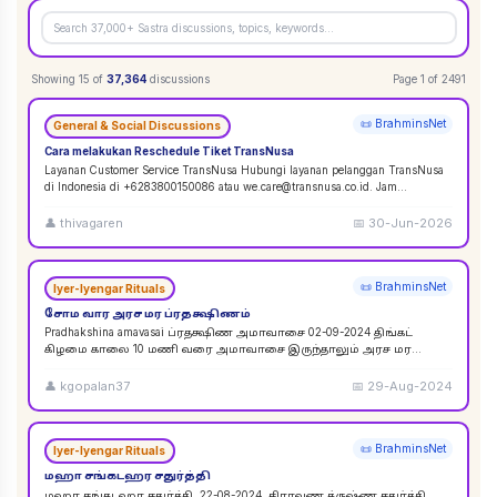
Showing
15
of
37,364
discussions
Page
1
of
2491
📜 BrahminsNet
General & Social Discussions
Cara melakukan Reschedule Tiket TransNusa
Layanan Customer Service TransNusa Hubungi layanan pelanggan TransNusa
di Indonesia di +6283800150086 atau we.care@transnusa.co.id. Jam
operasional: 09:00 - 17:
...
👤
thivagaren
📅
30-Jun-2026
📜 BrahminsNet
Iyer-Iyengar Rituals
சோம வார அரச மர ப்ரதக்ஷிணம்
Pradhakshina amavasai ப்ரதக்ஷிண அமாவாசை 02-09-2024 திங்கட்
கிழமை காலை 10 மணி வரை அமாவாசை இருந்தாலும் அரச மர
ப்ரதக்ஷிணம் செய்யலாம். 02-09-2024 அமாவாசை முழுவத
...
👤
kgopalan37
📅
29-Aug-2024
📜 BrahminsNet
Iyer-Iyengar Rituals
மஹா சங்கடஹர சதுர்த்தி
மஹா சங்கடஹர சதுர்த்தி. 22-08-2024. சிராவண க்ருஷ்ண சதுர்த்தி.