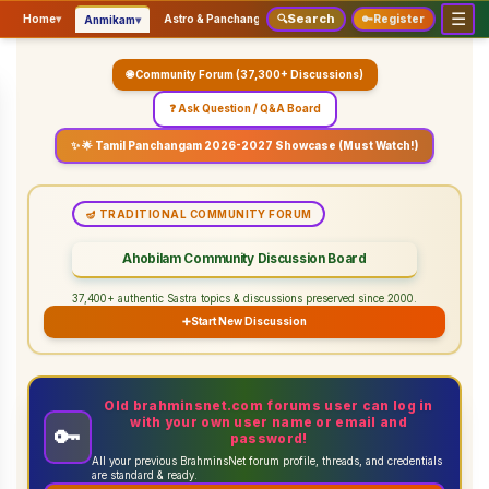
☰
Search
▾
▾
▾
Home
▾
Astro & Panchangam
🔍
Vaidhikam & Sastram
🔑
Register
Servic
Anmikam
🌐 Community Forum (37,300+ Discussions)
❓ Ask Question / Q&A Board
✨ 🌟 Tamil Panchangam 2026-2027 Showcase (Must Watch!)
🪔 TRADITIONAL COMMUNITY FORUM
Ahobilam Community Discussion Board
37,400+ authentic Sastra topics & discussions preserved since 2000.
➕
Start New Discussion
Old brahminsnet.com forums user can log in
with your own user name or email and
🔑
password!
All your previous BrahminsNet forum profile, threads, and credentials
are standard & ready.