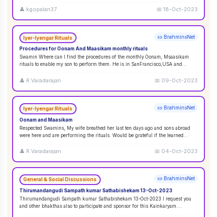
👤
kgopalan37
📅
18-Oct-2023
📜 BrahminsNet
Iyer-Iyengar Rituals
Procedures for Oonam And Maasikam monthly rituals
Swamin Where can I find the procedures of the monthly Oonam, Msaasikam
rituals to enable my son to perform them. He is in SanFrancisco,USA and
second son in Sin
...
👤
R.Varadarajan
📅
09-Oct-2023
📜 BrahminsNet
Iyer-Iyengar Rituals
Oonam and Maasikam
Respected Swamins, ​​​​​​My wife breathed her last ten days ago and sons abroad
were here and are performing the rituals. Would be grateful if the learned
Swami
...
👤
R.Varadarajan
📅
04-Oct-2023
📜 BrahminsNet
General & Social Discussions
Thirumandangudi Sampath kumar Sathabishekam 13-Oct-2023
Thirumandangudi Sampath kumar Sathabishekam 13-Oct-2023 I request you
and other bhakthas also to participate and sponsor for this Kainkaryam.
Ramanujavipra D
...