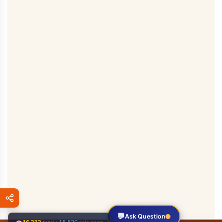
💬
Ask Question