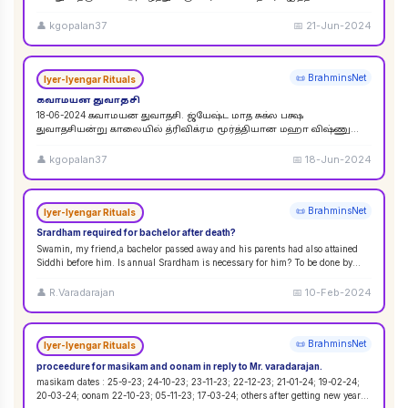
விசுவேதேவருக்கு சிராத்த தினத்தின் போது சாப்பாடு
...
👤
kgopalan37
📅
21-Jun-2024
📜 BrahminsNet
Iyer-Iyengar Rituals
கவாமயன துவாதசி
18-06-2024 கவாமயன துவாதசி. ஜ்யேஷ்ட மாத சுக்ல பக்ஷ
துவாதசியன்று காலையில் த்ரிவிக்ரம மூர்த்தியான மஹா விஷ்ணு
படத்தை துளசி, மல்லிகை பூ ஆகியவற்றால் பூஜை ஸஹஸ்ர நாமா
...
👤
kgopalan37
📅
18-Jun-2024
📜 BrahminsNet
Iyer-Iyengar Rituals
Srardham required for bachelor after death?
Swamin, my friend,a bachelor passed away and his parents had also attained
Siddhi before him. Is annual Srardham is necessary for him? To be done by
whom? Requ
...
👤
R.Varadarajan
📅
10-Feb-2024
📜 BrahminsNet
Iyer-Iyengar Rituals
proceedure for masikam and oonam in reply to Mr. varadarajan.
masikam dates : 25-9-23; 24-10-23; 23-11-23; 22-12-23; 21-01-24; 19-02-24;
20-03-24; oonam 22-10-23; 05-11-23; 17-03-24; others after getting new year
...