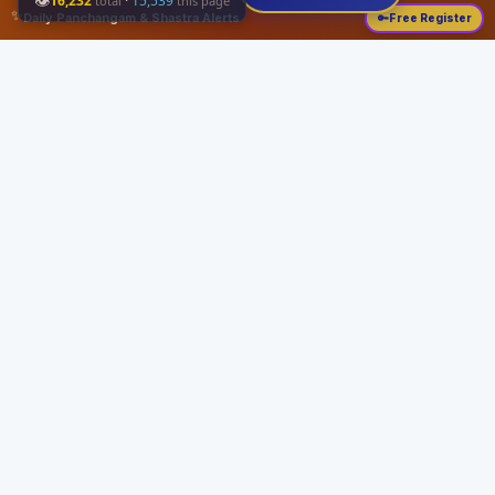
👁
16,232
·
15,539
total
this page
✨
Daily Panchangam & Shastra Alerts
🔑
Free Register
Share this:
About
Serving the Sri Vaishnava community since August 19, 1989 with authentic
Vedic knowledge, Dharma Sastram guides, Panchangam tools, and religious
services.
Quick Links
Home
Vedic Rituals
Divyadesams
Dharma Sastram
Panchangam