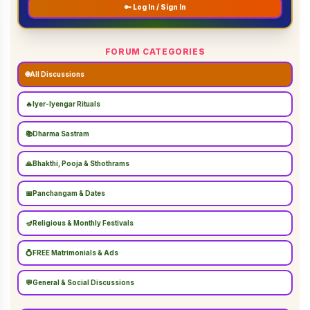
🔑 Log In / Sign In
FORUM CATEGORIES
🌐
All Discussions
🔥
Iyer-Iyengar Rituals
📚
Dharma Sastram
🙏
Bhakthi, Pooja & Sthothrams
📅
Panchangam & Dates
🪔
Religious & Monthly Festivals
💍
FREE Matrimonials & Ads
💬
General & Social Discussions