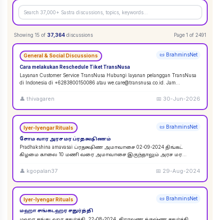
Showing
15
of
37,364
discussions
Page
1
of
2491
📜 BrahminsNet
General & Social Discussions
Cara melakukan Reschedule Tiket TransNusa
Layanan Customer Service TransNusa Hubungi layanan pelanggan TransNusa
di Indonesia di +6283800150086 atau we.care@transnusa.co.id. Jam
operasional: 09:00 - 17:
...
👤
thivagaren
📅
30-Jun-2026
📜 BrahminsNet
Iyer-Iyengar Rituals
சோம வார அரச மர ப்ரதக்ஷிணம்
Pradhakshina amavasai ப்ரதக்ஷிண அமாவாசை 02-09-2024 திங்கட்
கிழமை காலை 10 மணி வரை அமாவாசை இருந்தாலும் அரச மர
ப்ரதக்ஷிணம் செய்யலாம். 02-09-2024 அமாவாசை முழுவத
...
👤
kgopalan37
📅
29-Aug-2024
📜 BrahminsNet
Iyer-Iyengar Rituals
மஹா சங்கடஹர சதுர்த்தி
மஹா சங்கடஹர சதுர்த்தி. 22-08-2024. சிராவண க்ருஷ்ண சதுர்த்தி.