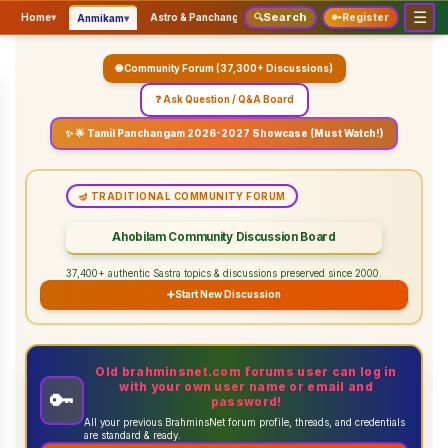
☰
Search
▾
▾
▾
Home
▾
Astro & Panchangam
🔍
Vaidhikam & Sastram
🔑
Register
Servic
Anmikam
🌐 Community Forum (37,300+ Discussions)
❓ Ask Question / Q&A Board
✨ 🌟 Tamil Panchangam 2026-2027 Showcase (Must Watch!)
🪔 TRADITIONAL COMMUNITY FORUM
Ahobilam Community Discussion Board
37,400+ authentic Sastra topics & discussions preserved since 2000.
➕
Start New Discussion
Old brahminsnet.com forums user can log in
with your own user name or email and
🔑
password!
All your previous BrahminsNet forum profile, threads, and credentials
are standard & ready.