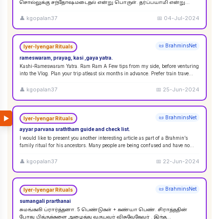
சொல்லுக்கு சந்தோஷமடைதல் என்று பொருள். தர்ப்பயாமி என்று
சொல்லும்பொழுது சந்தோஷமடையுங்கள் என்று பொருள்
கொள்ளலாம்
...
👤
kgopalan37
📅
04-Jul-2024
📜 BrahminsNet
Iyer-Iyengar Rituals
rameswaram, prayag, kasi ,gaya yatra.
Kashi-Rameswaram Yatra. Ram Ram A Few tips from my side, before venturing
into the Vlog. Plan your trip atleast six months in advance. Prefer train trave
...
👤
kgopalan37
📅
25-Jun-2024
▶
📜 BrahminsNet
Iyer-Iyengar Rituals
ayyar parvana sraththam guide and check list.
I would like to present you another interesting article as part of a Brahmin’s
family ritual for his ancestors. Many people are being confused and have no
idea
...
👤
kgopalan37
📅
22-Jun-2024
📜 BrahminsNet
Iyer-Iyengar Rituals
sumangali prarthanai
சுமங்கலி ப்ரார்த்தனா. 5 பெண்டுகள் + கண்யா பெண். சிராத்ததின்
போது பித்ருக்களை அழைத்து வருபவர் விசுவேதேவர் . இந்த