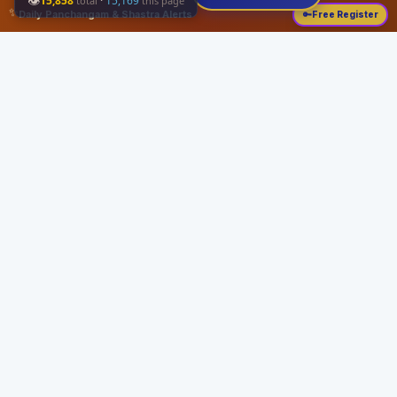
👁
15,858
·
15,169
total
this page
✨
Daily Panchangam & Shastra Alerts
🔑
Free Register
Share this:
About
Serving the Sri Vaishnava community since August 19, 1989 with authentic
Vedic knowledge, Dharma Sastram guides, Panchangam tools, and religious
services.
Quick Links
Home
Vedic Rituals
Divyadesams
Dharma Sastram
Panchangam