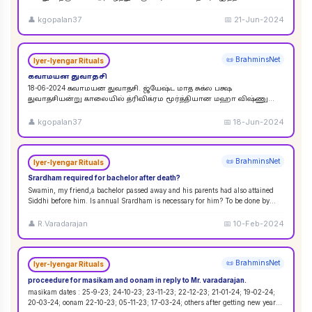
விசுவேதேவருக்கு சிராத்த தினத்தின் போது சாப்பாடு
...
👤
kgopalan37
📅
21-Jun-2024
📜 BrahminsNet
Iyer-Iyengar Rituals
கவாமயன துவாதசி
18-06-2024 கவாமயன துவாதசி. ஜ்யேஷ்ட மாத சுக்ல பக்ஷ
துவாதசியன்று காலையில் த்ரிவிக்ரம மூர்த்தியான மஹா விஷ்ணு
படத்தை துளசி, மல்லிகை பூ ஆகியவற்றால் பூஜை ஸஹஸ்ர நாமா
...
👤
kgopalan37
📅
18-Jun-2024
📜 BrahminsNet
Iyer-Iyengar Rituals
Srardham required for bachelor after death?
Swamin, my friend,a bachelor passed away and his parents had also attained
Siddhi before him. Is annual Srardham is necessary for him? To be done by
whom? Requ
...
👤
R.Varadarajan
📅
10-Feb-2024
📜 BrahminsNet
Iyer-Iyengar Rituals
proceedure for masikam and oonam in reply to Mr. varadarajan.
masikam dates : 25-9-23; 24-10-23; 23-11-23; 22-12-23; 21-01-24; 19-02-24;
20-03-24; oonam 22-10-23; 05-11-23; 17-03-24; others after getting new year
...