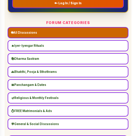
🔑 Log In / Sign In
FORUM CATEGORIES
🌐
All Discussions
🔥
Iyer-Iyengar Rituals
📚
Dharma Sastram
🙏
Bhakthi, Pooja & Sthothrams
📅
Panchangam & Dates
🪔
Religious & Monthly Festivals
💍
FREE Matrimonials & Ads
💬
General & Social Discussions