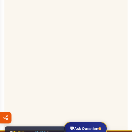
💬
Ask Question