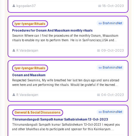
👤
kgopalan37
📅
18-Oct-2023
📜 BrahminsNet
Iyer-Iyengar Rituals
Procedures for Oonam And Maasikam monthly rituals
Swamin Where can I find the procedures of the monthly Oonam, Msaasikam
rituals to enable my son to perform them. He is in SanFrancisco,USA and
second son in Sin
...
👤
R.Varadarajan
📅
09-Oct-2023
📜 BrahminsNet
Iyer-Iyengar Rituals
Oonam and Maasikam
Respected Swamins, ​​​​​​My wife breathed her last ten days ago and sons abroad
were here and are performing the rituals. Would be grateful if the learned
Swami
...
👤
R.Varadarajan
📅
04-Oct-2023
📜 BrahminsNet
General & Social Discussions
Thirumandangudi Sampath kumar Sathabishekam 13-Oct-2023
Thirumandangudi Sampath kumar Sathabishekam 13-Oct-2023 I request you
and other bhakthas also to participate and sponsor for this Kainkaryam.
Ramanujavipra D
...