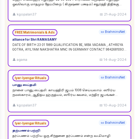
ஒவ்வொரு மாதமும் தேய்பிறை ( கிருஷ்ண பக்ஷம்) சதுர்த்தி திதிக்கு
ஸங்கட ஹர சதுர்த்தி எனப் பெயர். ஆனால
...
👤
kgopalan37
📅
21-Aug-2024
📜 BrahminsNet
FREE Matrimonials & Ads
alliance for Shri RAMASAMY
DATE OF BIRTH 23 01 1989 QUALIFICATION BE, MBA VADAMA , ATHREYA
GOTRA, AYILYAM NAKSHATRA MNC IN GERMANY CONTACT 9842681093 /
9840120854
...
👤
agama
📅
14-Aug-2024
📜 BrahminsNet
Iyer-Iyengar Rituals
பானு ஸப்தமி
நாளை பானு ஸப்தமி. காயத்திரி ஜபம் 1008 செய்யலாம். ஸூர்ய
நமஸ்காரம், ஆதித்ய ஹ்ருத்யம், ஸூர்ய கவசம், மந்திர ஜபங்கள்
செய்யலாம். இது ஸூர்ய கிரஹண புண்ய காலத்திற்கு ச
...
👤
kgopalan37
📅
10-Aug-2024
📜 BrahminsNet
Iyer-Iyengar Rituals
தற்பணம் பற்றி
தர்ப்பணம் பற்றிய ஒரு சிந்தனை தர்ப்பணம் என்ற வடமொழி