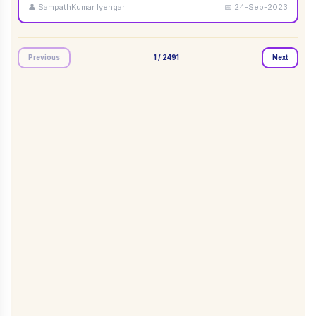
👤
SampathKumar Iyengar
📅
24-Sep-2023
Previous
1
/
2491
Next