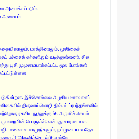
வோ அமைக்கப்படும்.
ம் அமையும்.
சுதையினாலும், மரத்தினாலும், மூலிகைச்
ப் பச்சைக் கற்களிலும் வடித்துள்ளனர். சில
்து பூசி முழுமையாக்கப்பட்ட மூல பேரங்கள்
ப்பட்டுள்ளன.
ங்கப் படுகின்றன. இச்சொல்லை அழகியமணவாளப்
ிகையில் திருவாய்மொழி திவ்யப் ப்ரபந்தங்களில்
ய மற்றொரு ரகசிய நு}லுக்கு â€˜அருளிச்செயல்
வ்வருமறையின் பொருள்â€ என்பது காரணமாக
்மொழி. மணவாள மாமுநிகளும், தம்முடைய உபதேச
திகளை â€˜அருளிச்செயல்â€ என்றே