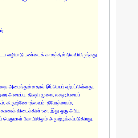
ர்.
ய வழிபாடு பண்டைக் காலத்தில் நிலவியிருந்தது
ஹிதை அமைந்துள்ளதால் இப்பெயர் ஏற்பட்டுள்ளது.
்ரஹ அமைப்பு, தீக்ஷh முறை, லக்ஷ;மியைப்
கம், கிருஷ்ணோத்ஸவம், தீபோத்ஸவம்,
 காணக் கிடைக்கின்றன. இது ஒரு அரிய
பெருமாள் கோயிலிலும் அநுஷ்டிக்கப்படுகிறது.