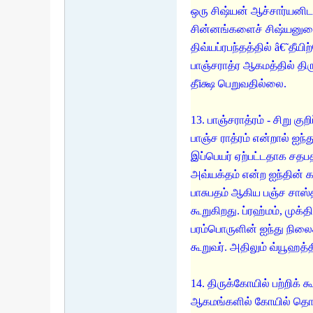
ஒரு சிஷ்யன் ஆச்சார்யனிட
சின்னங்களைச் சிஷ்யனுடைய
திவ்யப்ரபந்தத்தில் â€˜தீய
பாஞ்சராத்ர ஆகமத்தில் தி
தீiக்ஷ பெறுவதில்லை.
13. பாஞ்சராத்ரம் - சிறு குற
பாஞ்ச ராத்ரம் என்றால் ஐந
இப்பெயர் ஏற்பட்டதாக சதப
அவ்யக்தம் என்ற ஐந்தின் 
பாசுபதம் ஆகிய பஞ்ச சாஸ்த
கூறுகிறது. ப்ரஹ்மம், முக
பரம்பொருளின் ஐந்து நிலைக
கூறுவர். அதிலும் வ்யூஹ
14. திருக்கோயில் பற்றிக்
ஆகமங்களில் கோயில் தொடர்