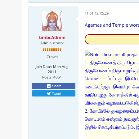
11-01-12, 05:29
Agamas and Temple wors
bmbcAdmin
Administrator
Note:These are all prep
Crown
1. திருவோணத் திருவிழா - 
Join Date:
Mon Aug
திருவோணம் திருமாலுக்குர
2011
Posts:
4851
கொண்டாடப்பட்டது. இப்பெரு
Share
நடைபெற்றது. இவ்விழா ஆவ
Tweet
தற்பொழுது கேரளத்தில் ஏழு
பரிசுகளும் வழங்கப்படுகின
2. கோயிலில் துவஜஸ்தம்பம்
கொடிமரம் என்னும் துவஜஸ்
இதில் கொடியேற்றப்படும்.