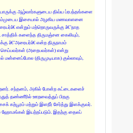
யோருக்கு ஆழ்வார்களுடைய திவ்ய ப்ரபந்தங்களை
களும் தம்முடைய இசையால் அழகிய மணவாளனை
ையர்â€ என்றும் மற்றொருவருக்கு â€˜நாத
், சாத்திக் களைந்த திருமஞ்சன கைலியும்,
கு â€˜அரையர்â€ என்ற திருநாமம்
 செய்பவர்கள் (அறைபவர்கள்) என்று
் மன்னைப்போல (திருமுடியாக) குல்லாவும்,
ன்றனர். சந்தனம், அகில் போன்ற கட்டைகளைச்
துத் தண்ணீரில் ஊறவைத்துப் பிறகு
 கற்பூரம் மற்றும் இளநீர் சேர்த்து இளக்குவர்.
 ஹோமங்கள் இயற்றப்படும். இதற்கு தைலப்