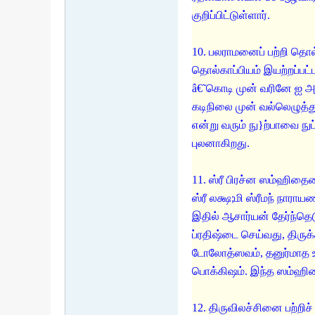
குறிப்பிட்டுள்ளார்.
10. பலராமனைப் பற்றி தொல்
தொல்காப்பியம் இயற்றப்பட்
â€˜கொடி முன் வரினே ஐ அ
கடிநிலை முன் வல்லெழுத்து
என்று வரும் நு}ற்பாவை ந
புலனாகிறது.
11. ஸ்ரீ பிரச்ன ஸம்ஹிதைய
ஸ்ரீ லக்ஷ;மி ஸ்ரீமந் நார
இதில் ஆசார்யன் தேர்ந்தெட
ப்ரதிஷ்டை செய்வது, திரு
டோலோத்ஸவம், தனுர்மாத 
பொக்கிஷம். இந்த ஸம்ஹிதை
12. திருவிலச்சினை பற்றிச் 