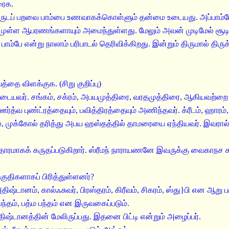
வரைக.
கருடப் பறவை பாம்பை உணவாகக்கொள்ளும் தன்மை உடையது. அப்பாம்பே
ள்ள ஆபரணங்களாயும் அமைந்துள்ளது. மேலும் அவன் முடிமேல் சூடியிரு
ாம்பே என்று நாலாம் பரிபாடல் தெரிவிக்கிறது. இன்றும் திருமால் த
தை விளக்குக. (சிறு குறிப்பு)
யவர். சங்கம், சக்ரம், அபயமுத்திரை, வரதமுத்திரை, ஆகியவற்றை நான
். ஊர்த்வ புண்ட்ரத்தையும், பவித்திரத்தையும் அணிந்தவர். க்ரீடம
ல், முக்கோல் தரித்து அபய ஹஸ்தத்தில் தாமரையை ஏந்தியவர். இவரா
தாரமாகக் கருதப்படுகிறார். ஸ்ரீமந் நாராயணனே இவருக்கு வைகாநச சா
ுதிகளாகப் பிரித்துள்ளனர்?
ிஷ்டானம், கால்ஃசுவர், பிரஸ்தரம், கிரீவம், சிகரம், ஸ்து}பி என ஆறு 
ந்தம், பத்ம பந்தம் என இருவகைப்படும்.
அதிஷ்டானத்தின் மேலிருப்பது. இதனை பிட்டி என்றும் அழைப்பர்.