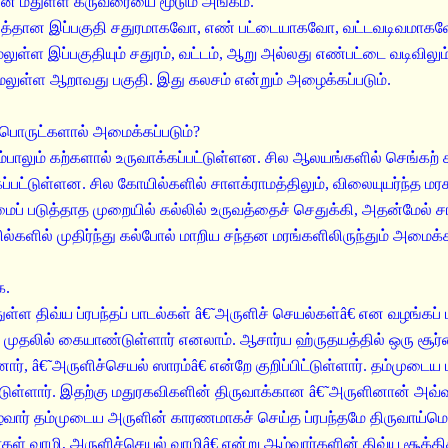
வரின் மீதுள்ள கருவரையை மூடும் அங்கம்.
் கழுத்தான இப்பகுதி சதுரமாகவோ, எண் பட்டையாகவோ, வட்டவடிவமாக
ு மேலுள்ள இப்பகுதியும் சதுரம், வட்டம், ஆறு அல்லது எண்பட்டை வடிவிலு
ு மேலுள்ள ஆறாவது பகுதி. இது கலசம் என்றும் அழைக்கப்படும்.
ப்பொருட்களால் அமைக்கப்படும்?
்பாலும் கற்களால் உருவாக்கப்பட்டுள்ளன. சில ஆலயங்களில் செங்கற் 
பட்டுள்ளன. சில கோயில்களில் சாளக்ராமத்திலும், விலையுயர்ந்த மரகத
் படுத்தாத முறையில் கல்லில் உருவத்தைச் செதுக்கி, அதன்மேல் சாந
களில் முதிர்ந்து கல்போல் மாறிய சந்தன மரங்களிலிருந்தும் அமைக்க
க.
துள்ள திவ்ய ப்ரபந்தப் பாடல்கள் â€˜அருளிச் செயல்கள்â€ என வழ
முதலில் கையாண்டுள்ளார் எனலாம். ஆசார்ய ஹ்ருதயத்தில் ஒரு சூர்ண
ர், â€˜அருளிச்செயல் ஸாரம்â€ என்றே குறிப்பிட்டுள்ளார். தம்முடை
ட்டுள்ளார். இதற்கு மதுரகவிகளின் திருவாக்கான â€˜அருளினான் அ
ாழ்வார் தம்முடைய அருளின் காரணமாகச் செய்த ப்ரபந்தமே திருவாய
கள் வாழி, அருளிச்செயல் வாழிâ€ என்று ஆழ்வார்களின் திவ்ய சூக்