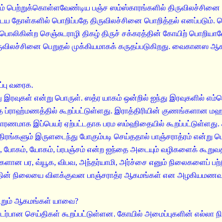
ம் பெற்றுக்கொள்ளவேண்டிய பஞ்ச ஸம்ஸ்காரங்களில் திருவிலச்சினை ப
 தோள்களில் பொறிப்பதே திருவிலச்சினை பொறித்தல் எனப்படும். பெர
ிற்பொலிகின்ற செஞ்சுடராழி திகழ் திருச் சக்கரத்தின் கோயிற் பொறியால
ருவிலச்சினை பெறுதல் முக்கியமாகக் கருதப்படுகிறது. வைகானஸ ஆகம
ிப்பு வரைக.
்து இரவுகள் என்று பொருள். ஸத்ர யாகம் ஒன்றில் ஐந்து இரவுகளில் எம்
த ப்ராஹ்மணத்தில் கூறப்பட்டுள்ளது. இராத்திரியின் குணங்களான மஹா
காரணமாக இப்பெயர் ஏற்பட்டதாக பரம ஸம்ஹிதையில் கூறப்பட்டுள்ளது. 
ிரங்களும் இருளடைந்து போகும்படி செய்ததால் பாஞ்சராத்ரம் என்று பெய
்தி, போகம், யோகம், ப்ரபஞ்சம் என்ற ஐந்தை அடையும் வழிகளைக் கூறுவத
ளான பர, வ்யூக, விபவ, அந்தர்யாமி, அர்ச்சை எனும் நிலைகளைப் பற்றிக
த்தின் நிலையை விளக்குவன பாஞ்சராத்ர ஆகமங்கள் என அழகியமணவாள
 கூறும் ஆகமங்கள் யாவை?
பான செய்திகள் கூறப்பட்டுள்ளன. கோயில் அமைப்புகளின் எல்லா நில