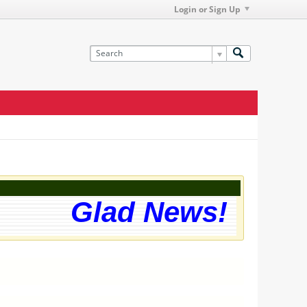
Login or Sign Up
Glad News! The web