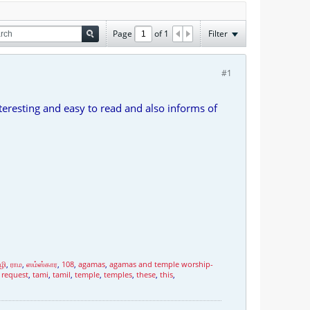
Page
of
1
Filter
#1
teresting and easy to read and also informs of
ழி
,
ராம
,
ஸம்ஸ்கார
,
108
,
agamas
,
agamas and temple worship-
,
request
,
tami
,
tamil
,
temple
,
temples
,
these
,
this
,