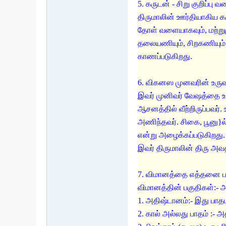
5. கருடன் - சிறு குறிப்பு 
திருமாலின் ஊர்தியாகிய 
தோள் வளையாகவும், மற்றுமு
தலையணியும், சிறகணியும் ப
காணப்படுகிறது.
6. விகனஸ முனவரின் உருவத்
இவர் முனிவர் வேஷத்தை உடை
ஆசனத்தில் வீற்றிருப்பவர
அணிந்தவர். சிகை, பூனு}
என்று அழைக்கப்படுகிறது.
இவர் திருமாலின் திரு அவ
7. விமானத்தை எத்தனை பக
விமானத்தின் பகுதிகள்:- அத
1. அதிஷ்டானம்:- இது பாதப
2. கால் அல்லது பாதம் :- 