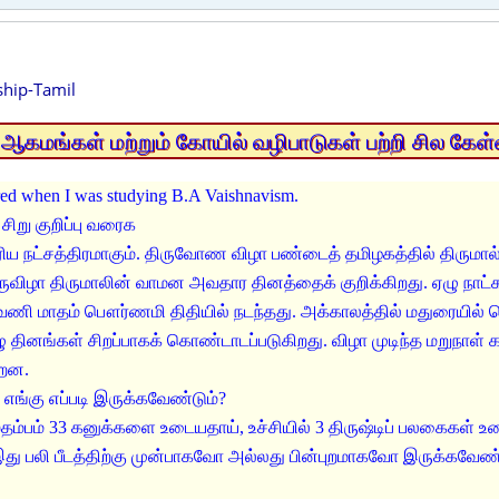
hip-Tamil
ஆகமங்கள் மற்றும் கோயில் வழிபாடுகள் பற்றி சில கேள்
ared when I was studying B.A Vaishnavism.
சிறு குறிப்பு வரைக
ிய நட்சத்திரமாகும். திருவோண விழா பண்டைத் தமிழகத்தில் திருமால் 
விழா திருமாலின் வாமன அவதார தினத்தைக் குறிக்கிறது. ஏழு நாட்கள்
ணி மாதம் பௌர்ணமி திதியில் நடந்தது. அக்காலத்தில் மதுரையில் வ
 தினங்கள் சிறப்பாகக் கொண்டாடப்படுகிறது. விழா முடிந்த மறுநாள் கா
்றன.
 எங்கு எப்படி இருக்கவேண்டும்?
தம்பம் 33 கனுக்களை உடையதாய், உச்சியில் 3 திருஷ்டிப் பலகைகள் 
 இது பலி பீடத்திற்கு முன்பாகவோ அல்லது பின்புறமாகவோ இருக்கவேண்