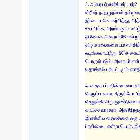
3. அரையர் என்போர் யார்?
ஸ்ரீமந் நாதமுநிகள் தம்
இசையுடனே கற்பித்து, அ
உகப்பிக்க, அரங்கனும் மக
வினோத அரையர்â€ என்றும் 
திருமாலைகளையும் ஸாதித்
வழங்கலாயிற்று. â€˜அரையர
பொருள்படும். அரையர் என்
தொங்கல் பரியட்டமும் ஸாதி
4. தைலப் ப்ரதிஷ்டையை வி
பெரும்பாலான திருக்கோயில
செதுக்கி சிறு துண்டுகளா
காய்ச்சுவார்கள். அதிலிரு
இளக்கிய தைலத்தை ஒரு பா
ப்ரதிஷ்டை என்று பெயர். 