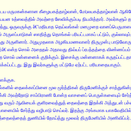
முடைய மருமகன்களான கீழையகத்தாழ்வான், மேi;லயகத்தாழ்வான் ஆகி
த்யயன உத்ஸவத்தில் அவற்றை ஸேவிக்கும்படி நியமித்தார். அவர்
ிழ்ந்து, ஒருவருக்கு â€˜மதியாத தெய்வங்கள் மனமுறை வானப்பெருமாளர
அருளப்பாடுகள் ஸாதித்து தொங்கல் பரியட்டமாகப் பட்டும், குல்லாவும
து அருளினார். அதுமுதலாக அழகியமணவாளர் திருமுன்பு பாடுவோருக்
்â€ என்ற சொல் அறைதல் அதாவது திவ்யப் ப்ரபந்தத்தை விண்ணப்பம்
ற சொல் மன்னனைக் குறிக்கும். இசைக்கு மன்னனாகக் கருதப்பட்டதால
க்கப்பட்டது. இது இவர்களுக்கு மட்டுமே ஏற்பட்ட மரியாதையாகும்.
ளக்குக.
்களில் தைலக்காப்பினை மூல மூர்த்திகள் திருமேனிக்குச் சாத்துகி
க்கி அவற்றோடு சாம்பிராணி போன்ற வாசனைப் பொருள்களையும் சேர்த்
ந்து வரும் ஆவியைக் குளிரவைத்துத் தைலத்தை இறக்கி அத்துடன் பச்சைக்
னையில் சேர்த்து வழிபாடு செய்வர். இதற்கு அங்கமாக யாகவேதியில்
இத்தைலத்தைத் துணியில் தோய்த்து மூலவர் திருமேனியில் அணிவிப்பர்.