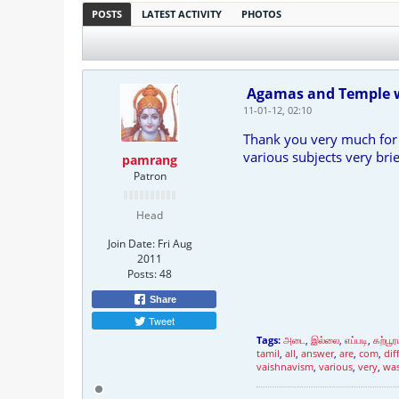
POSTS
LATEST ACTIVITY
PHOTOS
Agamas and Temple w
11-01-12, 02:10
Thank you very much for t
various subjects very bri
pamrang
Patron
Head
Join Date:
Fri Aug
2011
Posts:
48
Share
Tweet
Tags:
அடை
,
இல்லை
,
எப்படி
,
கற்பூர
tamil
,
all
,
answer
,
are
,
com
,
dif
vaishnavism
,
various
,
very
,
wa