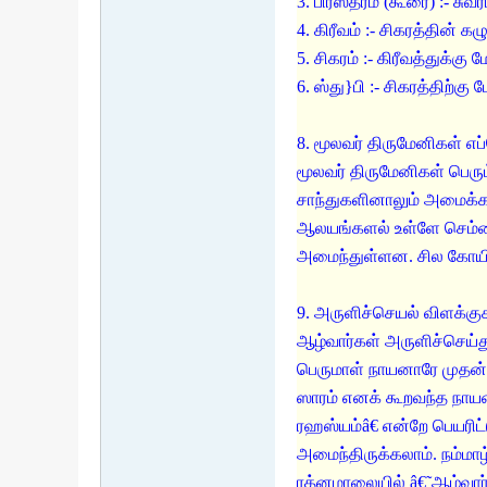
3. பிரஸ்தரம் (கூரை) :- சு
4. கிரீவம் :- சிகரத்தின
5. சிகரம் :- கிரீவத்துக்க
6. ஸ்து}பி :- சிகரத்திற்க
8. மூலவர் திருமேனிகள் எ
மூலவர் திருமேனிகள் பெரும
சாந்துகளினாலும் அமைக்கப்
ஆலயங்களல் உள்ளே செம்மைப
அமைந்துள்ளன. சில கோயில்
9. அருளிச்செயல் விளக்கு
ஆழ்வார்கள் அருளிச்செய்
பெருமாள் நாயனாரே முதன் 
ஸாரம் எனக் கூறவந்த நாயனா
ரஹஸ்யம்â€ என்றே பெயரி
அமைந்திருக்கலாம். நம்ம
ரத்னமாலையில் â€˜ஆழ்வார்