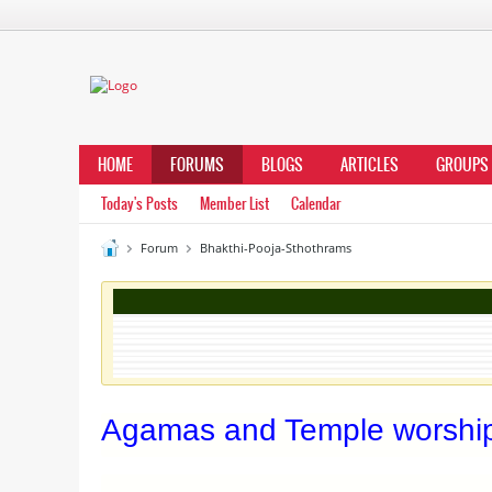
HOME
FORUMS
BLOGS
ARTICLES
GROUPS
Today's Posts
Member List
Calendar
Forum
Bhakthi-Pooja-Sthothrams
Agamas and Temple worship