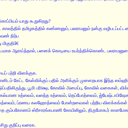
காப்பியம் யாது கூறுகிறது?
ட காலத்தில் தமிழகத்தில் கண்ணனும், பலராமனும் நன்கு வழிபடப்பட்டன
வண் நிற்ப
 மிகுதிâ€
ுட்பமாக ஆராய்ந்தால், பனைக் கொடியை உயர்த்திக்கொண்ட பலராமனுடை
ைப் பற்றி விளக்குக.
ாயணனிடம் கேட்ட கேள்விக்குப் பதில் அளிக்கும் முளைறயாக இந்த ஸம்
ுப்பதிலிருந்து, பூமி பரிiக்ஷ, கோவில் அமைப்பு, கோவில் வகைகள், விக
க்கல்யாண உத்ஸவம், வஸந்த உத்ஸவம், தெப்போத்ஸவம், ஜ்யேஷ்டாபிஷே
உத்ஸவம், ப்ரணய கலஹோத்ஸவம் போன்றவைகள் பற்றிய விளக்கங்கள்
 கும்பகோணம் ஸ்ரீசாரங்கபாணி கோயிலிலும், திருமோகூர் காளமேகப் 
சிறு குறிப்பு வரைக.