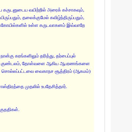
 கருடனுடைய வயிற்றில் அரைக் கச்சாகவும்,
ப்பதும், தலைக்குமேல் கவிழ்ந்திருப்பதும்,
ிருக்கோயில்களில் உள்ள கருடவாகனம் இவ்வாறே
்கு கரங்களிலும் தரித்து, தர்பைப்புல்
், ஹாரம், குண்டலம், தோள்வளை ஆகிய ஆபரணங்களை
ல் சொல்லப்பட்டவை வைகாநச சூத்திரம் (ஆகமம்)
ஸ்திரத்தை முதலில் உபதேசித்தார்.
பகுததிகள்.